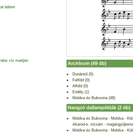
at leltem
dos víz martján
Archívum (49 db)
Dunántúl (0)
Felföld (0)
Alföld (0)
Erdély (1)
Moldva és Bukovina (48)
Hangzó dallampéldák (2 db)
Moldva és Bukovina - Moldva - Kl
Akarod-e, rózsám
- magángyűjtem
Moldva és Bukovina - Moldva - Kü