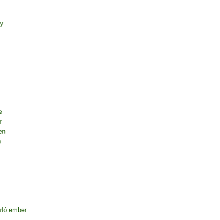
ny
e
r
en
m
rló ember