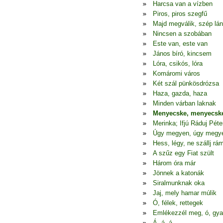
Harcsa van a vízben
Piros, piros szegfű
Majd megválik, szép lá
Nincsen a szobában
Este van, este van
János bíró, kincsem
Lóra, csikós, lóra
Komáromi város
Két szál pünkösdrózsa
Haza, gazda, haza
Minden várban laknak
Menyecske, menyecsk
Merinka; Ifjú Ráduj Péte
Úgy megyen, úgy megy
Hess, légy, ne szállj rá
A szűz egy Fiat szült
Három óra már
Jönnek a katonák
Siralmunknak oka
Jaj, mely hamar múlik
Ó, félek, rettegek
Emlékezzél meg, ó, gya
Á, á, á