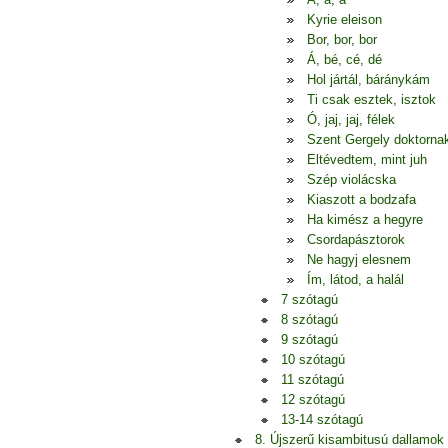
Kyrie eleison
Bor, bor, bor
Á, bé, cé, dé
Hol jártál, báránykám
Ti csak esztek, isztok
Ó, jaj, jaj, félek
Szent Gergely doktorna
Eltévedtem, mint juh
Szép violácska
Kiaszott a bodzafa
Ha kimész a hegyre
Csordapásztorok
Ne hagyj elesnem
Ím, látod, a halál
7 szótagú
8 szótagú
9 szótagú
10 szótagú
11 szótagú
12 szótagú
13-14 szótagú
8. Újszerű kisambitusú dallamok