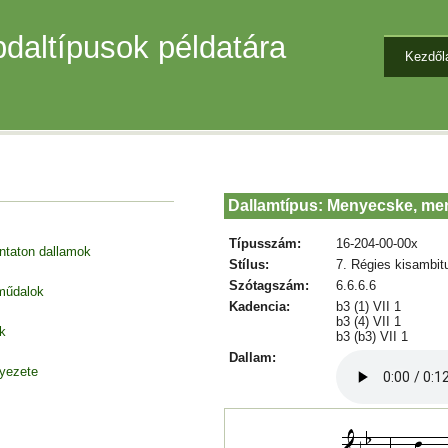
daltípusok példatára
Kezdől
Dallamtípus: Menyecske, m
Típusszám:
16-204-00-00x
entaton dallamok
Stílus:
7. Régies kisambit
Szótagszám:
6.6.6.6
 műdalok
Kadencia:
b3 (1) VII 1
b3 (4) VII 1
k
b3 (b3) VII 1
Dallam:
nyezete