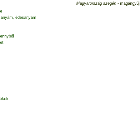
Magyarország szegén
- magángyű
be
 anyám, édesanyám
mennyből
et
zékok