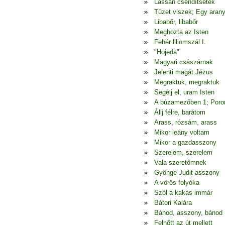
Lassan csendítsetek
Tüzet viszek; Egy arany
Libabőr, libabőr
Meghozta az Isten
Fehér liliomszál I.
"Hojeda"
Magyari császárnak
Jelenti magát Jézus
Megraktuk, megraktuk
Segélj el, uram Isten
A búzamezőben 1; Poron
Állj félre, barátom
Arass, rózsám, arass
Mikor leány voltam
Mikor a gazdasszony
Szerelem, szerelem
Vala szeretőmnek
Gyönge Judit asszony
A vörös folyóka
Szól a kakas immár
Bátori Kalára
Bánod, asszony, bánod
Felnőtt az út mellett