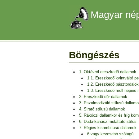
Magyar nép
Böngészés
1. Oktávról ereszkedő dallamok
1.1. Ereszkedő kvintváltó p
1.2. Ereszkedő pásztordalok
1.3. Ereszkedő moll népies
2. Ereszkedő dúr dallamok
3. Pszalmodizáló stílusú dallamo
4. Sirató stílusú dallamok
5. Rákóczi dallamkör és fríg kör
6. Duda-kanász mulattató stílus
7. Régies kisambitusú dallamok
6 vagy kevesebb szótagú