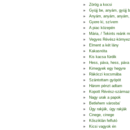
Zörög a kocsi
Gyüjj be, anyám, gyüjj 
Anyám, anyám, anyám,
Gyere ki, szívem
A piac közepén
Mária, / Tekints reánk 
Vegyes Révész-környez
Elment a két lány
Kakasnóta
Kis kacsa fürdik
Hess, páva, hess, páva
Kimegyek egy hegyre
Rákóczi kocsmába
Szántottam gyöpöt
Három pénzt adtam
Kopott Révész-szárma
Nagy urak a papok
Betlehem városba'
Úgy rakják, úgy rakják
Cinege, cinege
Kősziklán felfutó
Kicsi vagyok én