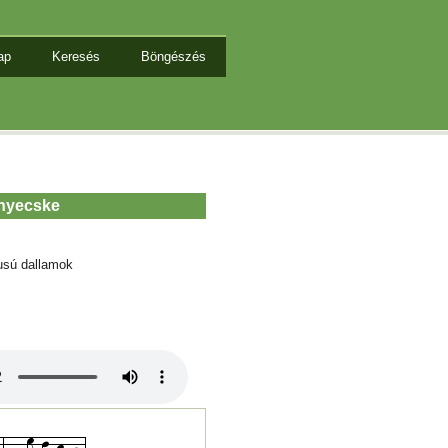
ap
Keresés
Böngészés
enyecske
usú dallamok