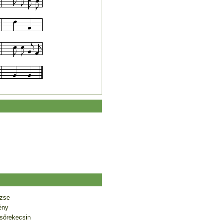
ézse
ény
lsőrekecsin