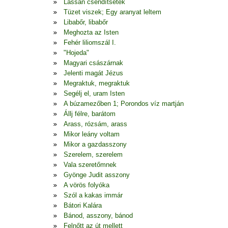
Lassan csendítsetek
Tüzet viszek; Egy aranyat leltem
Libabőr, libabőr
Meghozta az Isten
Fehér liliomszál I.
"Hojeda"
Magyari császárnak
Jelenti magát Jézus
Megraktuk, megraktuk
Segélj el, uram Isten
A búzamezőben 1; Porondos víz martján
Állj félre, barátom
Arass, rózsám, arass
Mikor leány voltam
Mikor a gazdasszony
Szerelem, szerelem
Vala szeretőmnek
Gyönge Judit asszony
A vörös folyóka
Szól a kakas immár
Bátori Kalára
Bánod, asszony, bánod
Felnőtt az út mellett