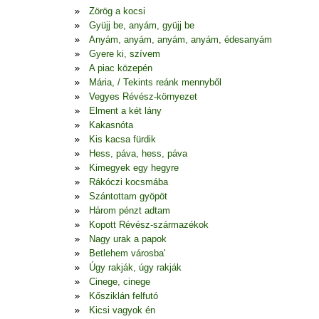
Zörög a kocsi
Gyüjj be, anyám, gyüjj be
Anyám, anyám, anyám, anyám, édesanyám
Gyere ki, szívem
A piac közepén
Mária, / Tekints reánk mennyből
Vegyes Révész-környezet
Elment a két lány
Kakasnóta
Kis kacsa fürdik
Hess, páva, hess, páva
Kimegyek egy hegyre
Rákóczi kocsmába
Szántottam gyöpöt
Három pénzt adtam
Kopott Révész-származékok
Nagy urak a papok
Betlehem városba'
Úgy rakják, úgy rakják
Cinege, cinege
Kősziklán felfutó
Kicsi vagyok én