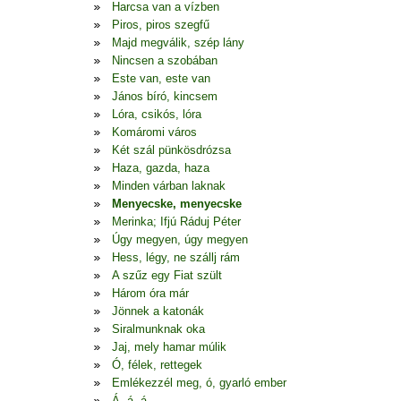
Harcsa van a vízben
Piros, piros szegfű
Majd megválik, szép lány
Nincsen a szobában
Este van, este van
János bíró, kincsem
Lóra, csikós, lóra
Komáromi város
Két szál pünkösdrózsa
Haza, gazda, haza
Minden várban laknak
Menyecske, menyecske
Merinka; Ifjú Ráduj Péter
Úgy megyen, úgy megyen
Hess, légy, ne szállj rám
A szűz egy Fiat szült
Három óra már
Jönnek a katonák
Siralmunknak oka
Jaj, mely hamar múlik
Ó, félek, rettegek
Emlékezzél meg, ó, gyarló ember
Á, á, á