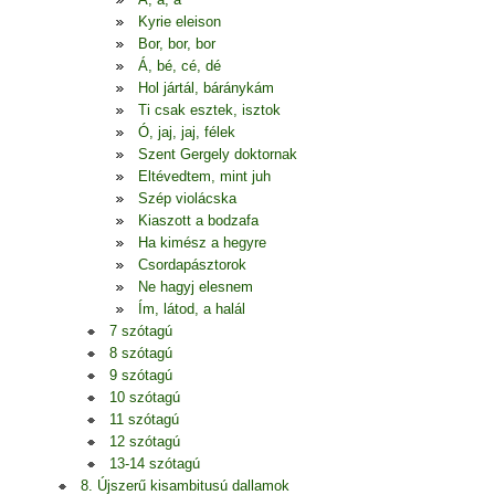
Kyrie eleison
Bor, bor, bor
Á, bé, cé, dé
Hol jártál, báránykám
Ti csak esztek, isztok
Ó, jaj, jaj, félek
Szent Gergely doktornak
Eltévedtem, mint juh
Szép violácska
Kiaszott a bodzafa
Ha kimész a hegyre
Csordapásztorok
Ne hagyj elesnem
Ím, látod, a halál
7 szótagú
8 szótagú
9 szótagú
10 szótagú
11 szótagú
12 szótagú
13-14 szótagú
8. Újszerű kisambitusú dallamok