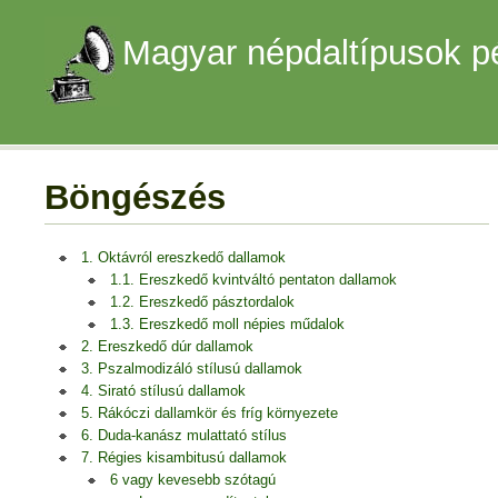
Magyar népdaltípusok p
Böngészés
1. Oktávról ereszkedő dallamok
1.1. Ereszkedő kvintváltó pentaton dallamok
1.2. Ereszkedő pásztordalok
1.3. Ereszkedő moll népies műdalok
2. Ereszkedő dúr dallamok
3. Pszalmodizáló stílusú dallamok
4. Sirató stílusú dallamok
5. Rákóczi dallamkör és fríg környezete
6. Duda-kanász mulattató stílus
7. Régies kisambitusú dallamok
6 vagy kevesebb szótagú