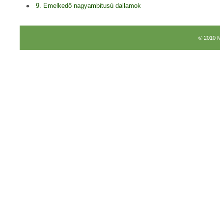
9. Emelkedő nagyambitusú dallamok
© 2010 M