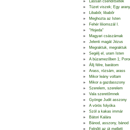
Lassan csendítsetek
Tüzet viszek; Egy arany
Libabőr, libabőr
Meghozta az Isten
Fehér liliomszál I.
"Hojeda"
Magyari császárnak
Jelenti magát Jézus
Megraktuk, megraktuk
Segélj el, uram Isten
A búzamezőben 1; Poron
Állj félre, barátom
Arass, rózsám, arass
Mikor leány voltam
Mikor a gazdasszony
Szerelem, szerelem
Vala szeretőmnek
Gyönge Judit asszony
A vörös folyóka
Szól a kakas immár
Bátori Kalára
Bánod, asszony, bánod
Felnőtt az út mellett