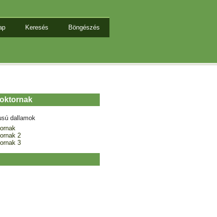
ap
Keresés
Böngészés
doktornak
usú dallamok
tornak
ornak 2
ornak 3