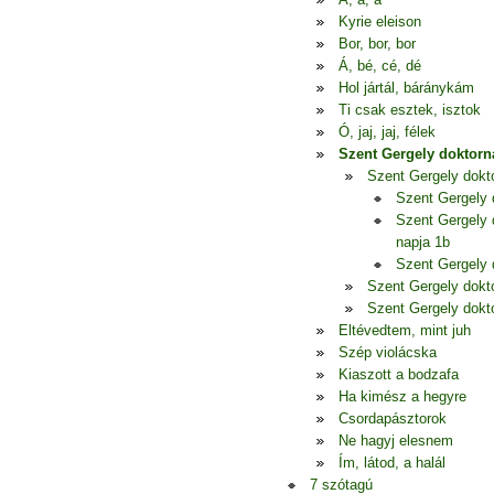
Kyrie eleison
Bor, bor, bor
Á, bé, cé, dé
Hol jártál, báránykám
Ti csak esztek, isztok
Ó, jaj, jaj, félek
Szent Gergely doktorn
Szent Gergely dokt
Szent Gergely 
Szent Gergely 
napja 1b
Szent Gergely 
Szent Gergely dokt
Szent Gergely dokt
Eltévedtem, mint juh
Szép violácska
Kiaszott a bodzafa
Ha kimész a hegyre
Csordapásztorok
Ne hagyj elesnem
Ím, látod, a halál
7 szótagú