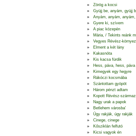
Zörög a kocsi
Gyüjj be, anyám, gyüjj 
Anyám, anyám, anyám,
Gyere ki, szívem
A piac közepén
Mária, / Tekints reánk 
Vegyes Révész-környez
Elment a két lány
Kakasnóta
Kis kacsa fürdik
Hess, páva, hess, páva
Kimegyek egy hegyre
Rákóczi kocsmába
Szántottam gyöpöt
Három pénzt adtam
Kopott Révész-szárma
Nagy urak a papok
Betlehem városba'
Úgy rakják, úgy rakják
Cinege, cinege
Kősziklán felfutó
Kicsi vagyok én