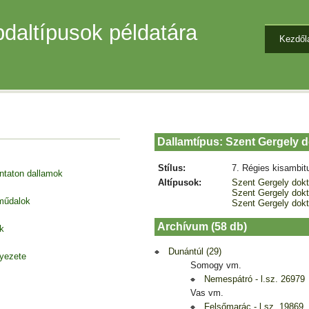
daltípusok példatára
Kezdől
Dallamtípus: Szent Gergely 
Stílus:
7. Régies kisambit
entaton dallamok
Altípusok:
Szent Gergely dok
Szent Gergely dokt
 műdalok
Szent Gergely dokt
Archívum (58 db)
k
Dunántúl (29)
nyezete
Somogy vm.
Nemespátró - l.sz. 26979
Vas vm.
Felsőmarác - l.sz. 19869