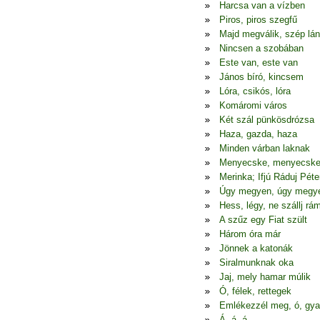
Harcsa van a vízben
Piros, piros szegfű
Majd megválik, szép lá
Nincsen a szobában
Este van, este van
János bíró, kincsem
Lóra, csikós, lóra
Komáromi város
Két szál pünkösdrózsa
Haza, gazda, haza
Minden várban laknak
Menyecske, menyecsk
Merinka; Ifjú Ráduj Péte
Úgy megyen, úgy megy
Hess, légy, ne szállj rá
A szűz egy Fiat szült
Három óra már
Jönnek a katonák
Siralmunknak oka
Jaj, mely hamar múlik
Ó, félek, rettegek
Emlékezzél meg, ó, gya
Á, á, á