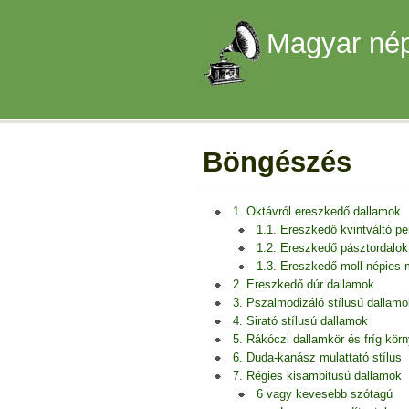
Magyar nép
Böngészés
1. Oktávról ereszkedő dallamok
1.1. Ereszkedő kvintváltó p
1.2. Ereszkedő pásztordalok
1.3. Ereszkedő moll népies
2. Ereszkedő dúr dallamok
3. Pszalmodizáló stílusú dallamo
4. Sirató stílusú dallamok
5. Rákóczi dallamkör és fríg kör
6. Duda-kanász mulattató stílus
7. Régies kisambitusú dallamok
6 vagy kevesebb szótagú