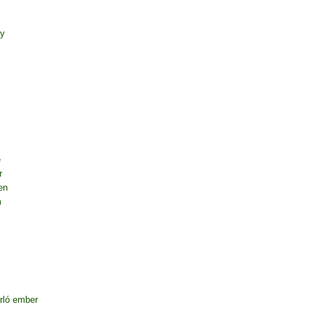
ny
e
r
en
m
rló ember