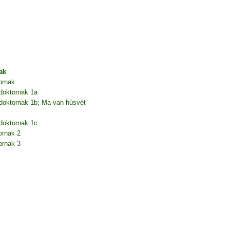
ak
ornak
doktornak 1a
doktornak 1b; Ma van húsvét
doktornak 1c
ornak 2
ornak 3