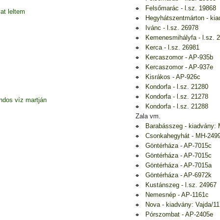
Felsőmarác - l.sz. 19868
at leltem
Hegyhátszentmárton - kia
Ivánc - l.sz. 26978
Kemenesmihályfa - l.sz. 
Kerca - l.sz. 26981
Kercaszomor - AP-935b
Kercaszomor - AP-937e
Kisrákos - AP-926c
Kondorfa - l.sz. 21280
Kondorfa - l.sz. 21278
dos víz martján
Kondorfa - l.sz. 21288
Zala vm.
Barabásszeg - kiadvány: 
Csonkahegyhát - MH-249
Göntérháza - AP-7015c
Göntérháza - AP-7015c
Göntérháza - AP-7015a
Göntérháza - AP-6972k
Kustánszeg - l.sz. 24967
Nemesnép - AP-1161c
Nova - kiadvány: Vajda/11
Pórszombat - AP-2405e