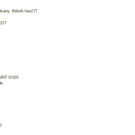
dvány: Békefi:Vasi/77
2377
MNT II/103
9b
7