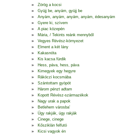
Zörög a kocsi
Gyüjj be, anyám, gyüjj be
Anyám, anyám, anyám, anyám, édesanyám
Gyere ki, szívem
A piac közepén
Mária, / Tekints reánk mennyből
Vegyes Révész-környezet
Elment a két lány
Kakasnóta
Kis kacsa fürdik
Hess, páva, hess, páva
Kimegyek egy hegyre
Rákóczi kocsmába
Szántottam gyöpöt
Három pénzt adtam
Kopott Révész-származékok
Nagy urak a papok
Betlehem városba'
Úgy rakják, úgy rakják
Cinege, cinege
Kősziklán felfutó
Kicsi vagyok én