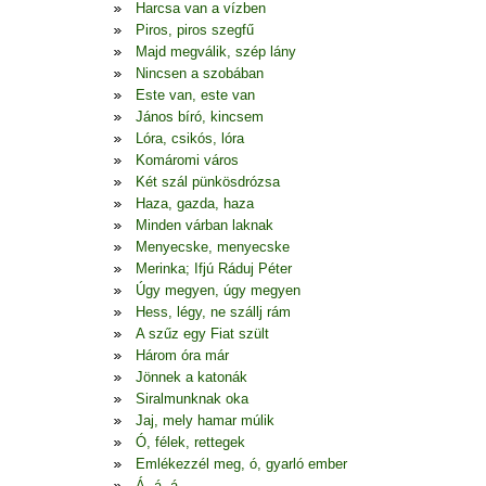
Harcsa van a vízben
Piros, piros szegfű
Majd megválik, szép lány
Nincsen a szobában
Este van, este van
János bíró, kincsem
Lóra, csikós, lóra
Komáromi város
Két szál pünkösdrózsa
Haza, gazda, haza
Minden várban laknak
Menyecske, menyecske
Merinka; Ifjú Ráduj Péter
Úgy megyen, úgy megyen
Hess, légy, ne szállj rám
A szűz egy Fiat szült
Három óra már
Jönnek a katonák
Siralmunknak oka
Jaj, mely hamar múlik
Ó, félek, rettegek
Emlékezzél meg, ó, gyarló ember
Á, á, á