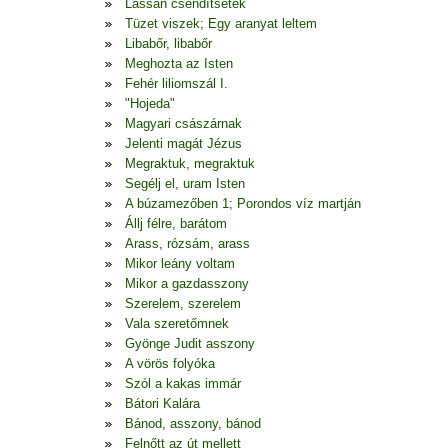
Lassan csendítsetek
Tüzet viszek; Egy aranyat leltem
Libabőr, libabőr
Meghozta az Isten
Fehér liliomszál I.
"Hojeda"
Magyari császárnak
Jelenti magát Jézus
Megraktuk, megraktuk
Segélj el, uram Isten
A búzamezőben 1; Porondos víz martján
Állj félre, barátom
Arass, rózsám, arass
Mikor leány voltam
Mikor a gazdasszony
Szerelem, szerelem
Vala szeretőmnek
Gyönge Judit asszony
A vörös folyóka
Szól a kakas immár
Bátori Kalára
Bánod, asszony, bánod
Felnőtt az út mellett