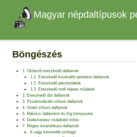
Magyar népdaltípusok p
Böngészés
1. Oktávról ereszkedő dallamok
1.1. Ereszkedő kvintváltó pentaton dallamok
1.2. Ereszkedő pásztordalok
1.3. Ereszkedő moll népies műdalok
2. Ereszkedő dúr dallamok
3. Pszalmodizáló stílusú dallamok
4. Sirató stílusú dallamok
5. Rákóczi dallamkör és fríg környezete
6. Duda-kanász mulattató stílus
7. Régies kisambitusú dallamok
6 vagy kevesebb szótagú