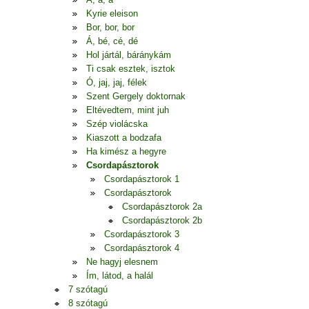
Kyrie eleison
Bor, bor, bor
Á, bé, cé, dé
Hol jártál, báránykám
Ti csak esztek, isztok
Ó, jaj, jaj, félek
Szent Gergely doktornak
Eltévedtem, mint juh
Szép violácska
Kiaszott a bodzafa
Ha kimész a hegyre
Csordapásztorok
Csordapásztorok 1
Csordapásztorok
Csordapásztorok 2a
Csordapásztorok 2b
Csordapásztorok 3
Csordapásztorok 4
Ne hagyj elesnem
Ím, látod, a halál
7 szótagú
8 szótagú