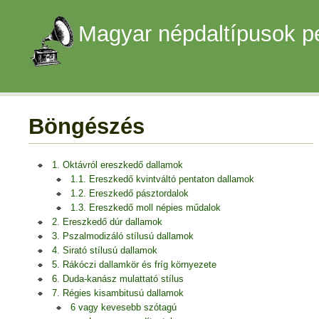
Magyar népdaltípusok p
Böngészés
1. Oktávról ereszkedő dallamok
1.1. Ereszkedő kvintváltó pentaton dallamok
1.2. Ereszkedő pásztordalok
1.3. Ereszkedő moll népies műdalok
2. Ereszkedő dúr dallamok
3. Pszalmodizáló stílusú dallamok
4. Sirató stílusú dallamok
5. Rákóczi dallamkör és fríg környezete
6. Duda-kanász mulattató stílus
7. Régies kisambitusú dallamok
6 vagy kevesebb szótagú