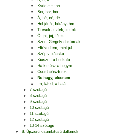
Kyrie eleison
Bor, bor, bor
Á, bé, cé, dé
Hol jártál, báránykám
Ti csak esztek, isztok
Ó, jaj, jaj, félek
Szent Gergely doktornak
Eltévedtem, mint juh
Szép violácska
Kiaszott a bodzafa
Ha kimész a hegyre
Csordapásztorok
Ne hagyj elesnem
Ím, látod, a halál
7 szótagú
8 szótagú
9 szótagú
10 szótagú
11 szótagú
12 szótagú
13-14 szótagú
8. Újszerű kisambitusú dallamok