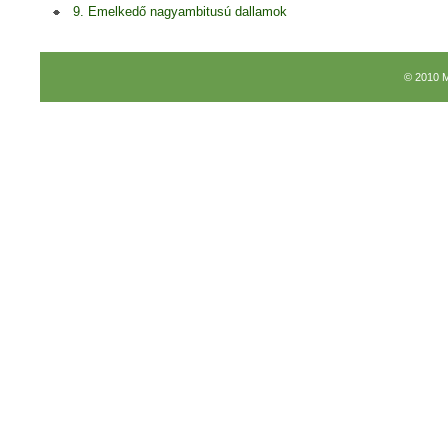
9. Emelkedő nagyambitusú dallamok
© 2010 M