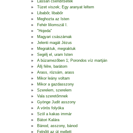
Lassan csendítsetek
Tüzet viszek; Egy aranyat leltem
Libabőr, libabőr
Meghozta az Isten
Fehér liliomszál I.
"Hojeda"
Magyari császárnak
Jelenti magát Jézus
Megraktuk, megraktuk
Segélj el, uram Isten
A búzamezőben 1; Porondos víz martján
Állj félre, barátom
Arass, rózsám, arass
Mikor leány voltam
Mikor a gazdasszony
Szerelem, szerelem
Vala szeretőmnek
Gyönge Judit asszony
A vörös folyóka
Szól a kakas immár
Bátori Kalára
Bánod, asszony, bánod
Felnőtt az út mellett