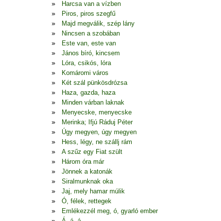
Harcsa van a vízben
Piros, piros szegfű
Majd megválik, szép lány
Nincsen a szobában
Este van, este van
János bíró, kincsem
Lóra, csikós, lóra
Komáromi város
Két szál pünkösdrózsa
Haza, gazda, haza
Minden várban laknak
Menyecske, menyecske
Merinka; Ifjú Ráduj Péter
Úgy megyen, úgy megyen
Hess, légy, ne szállj rám
A szűz egy Fiat szült
Három óra már
Jönnek a katonák
Siralmunknak oka
Jaj, mely hamar múlik
Ó, félek, rettegek
Emlékezzél meg, ó, gyarló ember
Á, á, á