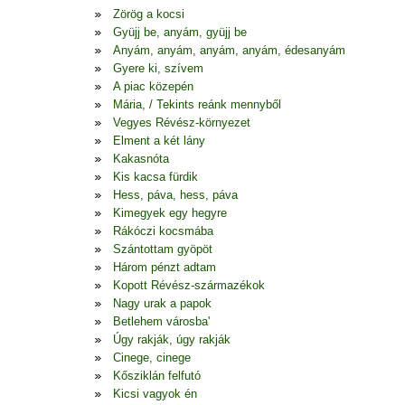
Zörög a kocsi
Gyüjj be, anyám, gyüjj be
Anyám, anyám, anyám, anyám, édesanyám
Gyere ki, szívem
A piac közepén
Mária, / Tekints reánk mennyből
Vegyes Révész-környezet
Elment a két lány
Kakasnóta
Kis kacsa fürdik
Hess, páva, hess, páva
Kimegyek egy hegyre
Rákóczi kocsmába
Szántottam gyöpöt
Három pénzt adtam
Kopott Révész-származékok
Nagy urak a papok
Betlehem városba'
Úgy rakják, úgy rakják
Cinege, cinege
Kősziklán felfutó
Kicsi vagyok én