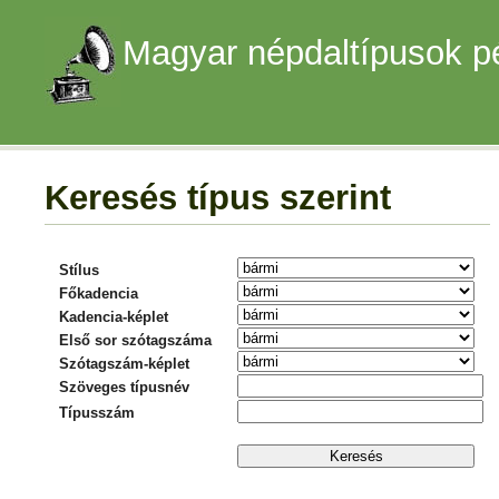
Magyar népdaltípusok p
Keresés típus szerint
Stílus
Főkadencia
Kadencia-képlet
Első sor szótagszáma
Szótagszám-képlet
Szöveges típusnév
Típusszám