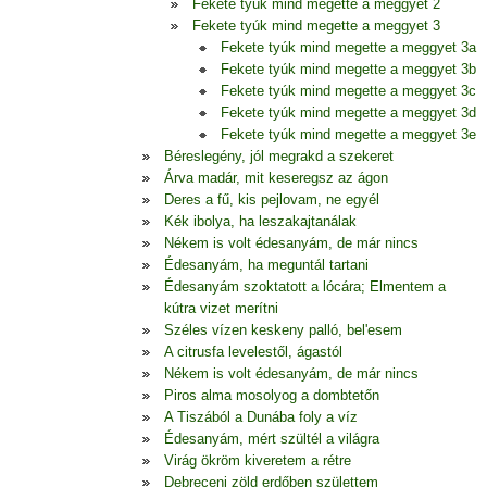
Fekete tyúk mind megette a meggyet 2
Fekete tyúk mind megette a meggyet 3
Fekete tyúk mind megette a meggyet 3a
Fekete tyúk mind megette a meggyet 3b
Fekete tyúk mind megette a meggyet 3c
Fekete tyúk mind megette a meggyet 3d
Fekete tyúk mind megette a meggyet 3e
Béreslegény, jól megrakd a szekeret
Árva madár, mit keseregsz az ágon
Deres a fű, kis pejlovam, ne egyél
Kék ibolya, ha leszakajtanálak
Nékem is volt édesanyám, de már nincs
Édesanyám, ha meguntál tartani
Édesanyám szoktatott a lócára; Elmentem a
kútra vizet merítni
Széles vízen keskeny palló, bel'esem
A citrusfa levelestől, ágastól
Nékem is volt édesanyám, de már nincs
Piros alma mosolyog a dombtetőn
A Tiszából a Dunába foly a víz
Édesanyám, mért szültél a világra
Virág ökröm kiveretem a rétre
Debreceni zöld erdőben születtem