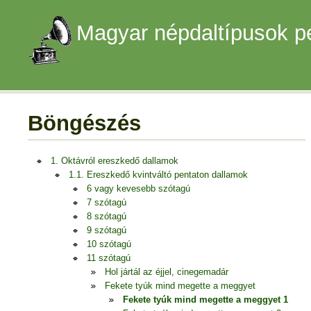
Magyar népdaltípusok p
Böngészés
1. Oktávról ereszkedő dallamok
1.1. Ereszkedő kvintváltó pentaton dallamok
6 vagy kevesebb szótagú
7 szótagú
8 szótagú
9 szótagú
10 szótagú
11 szótagú
Hol jártál az éjjel, cinegemadár
Fekete tyúk mind megette a meggyet
Fekete tyúk mind megette a meggyet 1