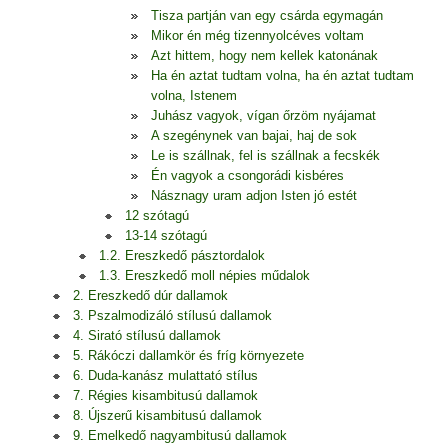
Tisza partján van egy csárda egymagán
Mikor én még tizennyolcéves voltam
Azt hittem, hogy nem kellek katonának
Ha én aztat tudtam volna, ha én aztat tudtam
volna, Istenem
Juhász vagyok, vígan őrzöm nyájamat
A szegénynek van bajai, haj de sok
Le is szállnak, fel is szállnak a fecskék
Én vagyok a csongorádi kisbéres
Násznagy uram adjon Isten jó estét
12 szótagú
13-14 szótagú
1.2. Ereszkedő pásztordalok
1.3. Ereszkedő moll népies műdalok
2. Ereszkedő dúr dallamok
3. Pszalmodizáló stílusú dallamok
4. Sirató stílusú dallamok
5. Rákóczi dallamkör és fríg környezete
6. Duda-kanász mulattató stílus
7. Régies kisambitusú dallamok
8. Újszerű kisambitusú dallamok
9. Emelkedő nagyambitusú dallamok