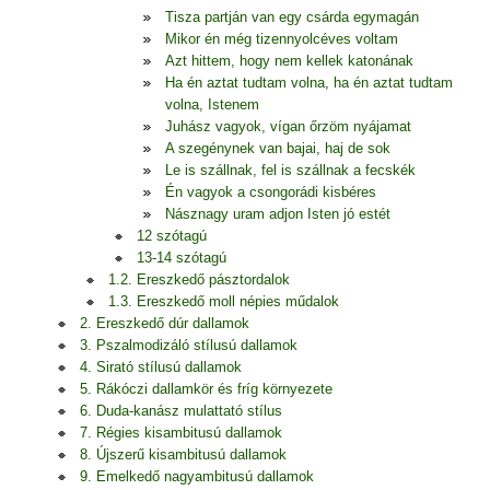
Tisza partján van egy csárda egymagán
Mikor én még tizennyolcéves voltam
Azt hittem, hogy nem kellek katonának
Ha én aztat tudtam volna, ha én aztat tudtam
volna, Istenem
Juhász vagyok, vígan őrzöm nyájamat
A szegénynek van bajai, haj de sok
Le is szállnak, fel is szállnak a fecskék
Én vagyok a csongorádi kisbéres
Násznagy uram adjon Isten jó estét
12 szótagú
13-14 szótagú
1.2. Ereszkedő pásztordalok
1.3. Ereszkedő moll népies műdalok
2. Ereszkedő dúr dallamok
3. Pszalmodizáló stílusú dallamok
4. Sirató stílusú dallamok
5. Rákóczi dallamkör és fríg környezete
6. Duda-kanász mulattató stílus
7. Régies kisambitusú dallamok
8. Újszerű kisambitusú dallamok
9. Emelkedő nagyambitusú dallamok