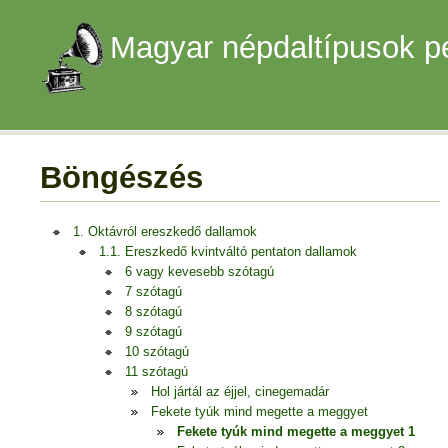
Magyar népdaltípusok p
Böngészés
1. Oktávról ereszkedő dallamok
1.1. Ereszkedő kvintváltó pentaton dallamok
6 vagy kevesebb szótagú
7 szótagú
8 szótagú
9 szótagú
10 szótagú
11 szótagú
Hol jártál az éjjel, cinegemadár
Fekete tyúk mind megette a meggyet
Fekete tyúk mind megette a meggyet 1