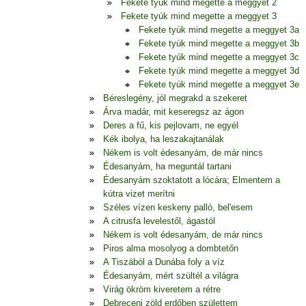
Fekete tyúk mind megette a meggyet 2
Fekete tyúk mind megette a meggyet 3
Fekete tyúk mind megette a meggyet 3a
Fekete tyúk mind megette a meggyet 3b
Fekete tyúk mind megette a meggyet 3c
Fekete tyúk mind megette a meggyet 3d
Fekete tyúk mind megette a meggyet 3e
Béreslegény, jól megrakd a szekeret
Árva madár, mit keseregsz az ágon
Deres a fű, kis pejlovam, ne egyél
Kék ibolya, ha leszakajtanálak
Nékem is volt édesanyám, de már nincs
Édesanyám, ha meguntál tartani
Édesanyám szoktatott a lócára; Elmentem a
kútra vizet merítni
Széles vízen keskeny palló, bel'esem
A citrusfa levelestől, ágastól
Nékem is volt édesanyám, de már nincs
Piros alma mosolyog a dombtetőn
A Tiszából a Dunába foly a víz
Édesanyám, mért szültél a világra
Virág ökröm kiveretem a rétre
Debreceni zöld erdőben születtem