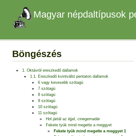
Magyar népdaltípusok p
Böngészés
1. Oktávról ereszkedő dallamok
1.1. Ereszkedő kvintváltó pentaton dallamok
6 vagy kevesebb szótagú
7 szótagú
8 szótagú
9 szótagú
10 szótagú
11 szótagú
Hol jártál az éjjel, cinegemadár
Fekete tyúk mind megette a meggyet
Fekete tyúk mind megette a meggyet 1