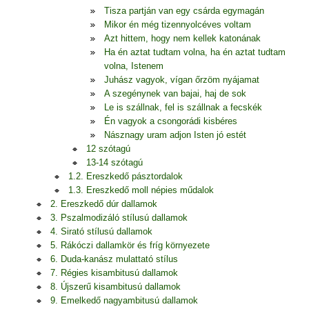
Tisza partján van egy csárda egymagán
Mikor én még tizennyolcéves voltam
Azt hittem, hogy nem kellek katonának
Ha én aztat tudtam volna, ha én aztat tudtam
volna, Istenem
Juhász vagyok, vígan őrzöm nyájamat
A szegénynek van bajai, haj de sok
Le is szállnak, fel is szállnak a fecskék
Én vagyok a csongorádi kisbéres
Násznagy uram adjon Isten jó estét
12 szótagú
13-14 szótagú
1.2. Ereszkedő pásztordalok
1.3. Ereszkedő moll népies műdalok
2. Ereszkedő dúr dallamok
3. Pszalmodizáló stílusú dallamok
4. Sirató stílusú dallamok
5. Rákóczi dallamkör és fríg környezete
6. Duda-kanász mulattató stílus
7. Régies kisambitusú dallamok
8. Újszerű kisambitusú dallamok
9. Emelkedő nagyambitusú dallamok