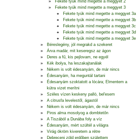
Fekete tyúk mind megette a meggyet 2
Fekete tyúk mind megette a meggyet 3
Fekete tyúk mind megette a meggyet 3a
Fekete tyúk mind megette a meggyet 3b
Fekete tyúk mind megette a meggyet 3c
Fekete tyúk mind megette a meggyet 3d
Fekete tyúk mind megette a meggyet 3e
Béreslegény, jól megrakd a szekeret
Árva madár, mit keseregsz az ágon
Deres a fű, kis pejlovam, ne egyél
Kék ibolya, ha leszakajtanálak
Nékem is volt édesanyám, de már nincs
Édesanyám, ha meguntál tartani
Édesanyám szoktatott a lócára; Elmentem a
kútra vizet merítni
Széles vízen keskeny palló, bel'esem
A citrusfa levelestől, ágastól
Nékem is volt édesanyám, de már nincs
Piros alma mosolyog a dombtetőn
A Tiszából a Dunába foly a víz
Édesanyám, mért szültél a világra
Virág ökröm kiveretem a rétre
Debreceni zöld erdőben születtem