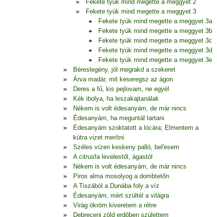
Fekete tyúk mind megette a meggyet 2
Fekete tyúk mind megette a meggyet 3
Fekete tyúk mind megette a meggyet 3a
Fekete tyúk mind megette a meggyet 3b
Fekete tyúk mind megette a meggyet 3c
Fekete tyúk mind megette a meggyet 3d
Fekete tyúk mind megette a meggyet 3e
Béreslegény, jól megrakd a szekeret
Árva madár, mit keseregsz az ágon
Deres a fű, kis pejlovam, ne egyél
Kék ibolya, ha leszakajtanálak
Nékem is volt édesanyám, de már nincs
Édesanyám, ha meguntál tartani
Édesanyám szoktatott a lócára; Elmentem a
kútra vizet merítni
Széles vízen keskeny palló, bel'esem
A citrusfa levelestől, ágastól
Nékem is volt édesanyám, de már nincs
Piros alma mosolyog a dombtetőn
A Tiszából a Dunába foly a víz
Édesanyám, mért szültél a világra
Virág ökröm kiveretem a rétre
Debreceni zöld erdőben születtem