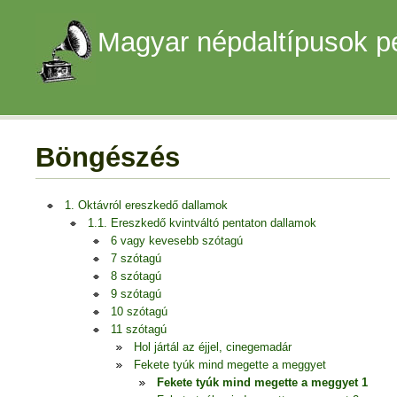
Magyar népdaltípusok p
Böngészés
1. Oktávról ereszkedő dallamok
1.1. Ereszkedő kvintváltó pentaton dallamok
6 vagy kevesebb szótagú
7 szótagú
8 szótagú
9 szótagú
10 szótagú
11 szótagú
Hol jártál az éjjel, cinegemadár
Fekete tyúk mind megette a meggyet
Fekete tyúk mind megette a meggyet 1