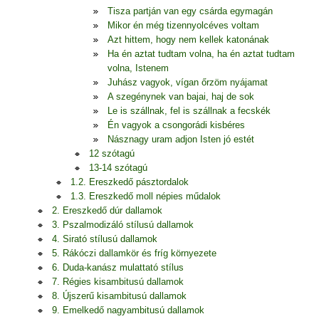
Tisza partján van egy csárda egymagán
Mikor én még tizennyolcéves voltam
Azt hittem, hogy nem kellek katonának
Ha én aztat tudtam volna, ha én aztat tudtam
volna, Istenem
Juhász vagyok, vígan őrzöm nyájamat
A szegénynek van bajai, haj de sok
Le is szállnak, fel is szállnak a fecskék
Én vagyok a csongorádi kisbéres
Násznagy uram adjon Isten jó estét
12 szótagú
13-14 szótagú
1.2. Ereszkedő pásztordalok
1.3. Ereszkedő moll népies műdalok
2. Ereszkedő dúr dallamok
3. Pszalmodizáló stílusú dallamok
4. Sirató stílusú dallamok
5. Rákóczi dallamkör és fríg környezete
6. Duda-kanász mulattató stílus
7. Régies kisambitusú dallamok
8. Újszerű kisambitusú dallamok
9. Emelkedő nagyambitusú dallamok