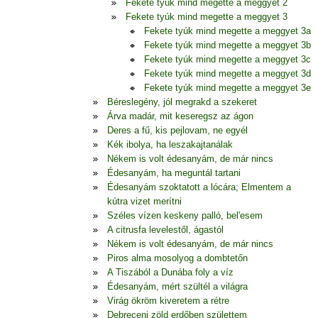
Fekete tyúk mind megette a meggyet 2
Fekete tyúk mind megette a meggyet 3
Fekete tyúk mind megette a meggyet 3a
Fekete tyúk mind megette a meggyet 3b
Fekete tyúk mind megette a meggyet 3c
Fekete tyúk mind megette a meggyet 3d
Fekete tyúk mind megette a meggyet 3e
Béreslegény, jól megrakd a szekeret
Árva madár, mit keseregsz az ágon
Deres a fű, kis pejlovam, ne egyél
Kék ibolya, ha leszakajtanálak
Nékem is volt édesanyám, de már nincs
Édesanyám, ha meguntál tartani
Édesanyám szoktatott a lócára; Elmentem a
kútra vizet merítni
Széles vízen keskeny palló, bel'esem
A citrusfa levelestől, ágastól
Nékem is volt édesanyám, de már nincs
Piros alma mosolyog a dombtetőn
A Tiszából a Dunába foly a víz
Édesanyám, mért szültél a világra
Virág ökröm kiveretem a rétre
Debreceni zöld erdőben születtem