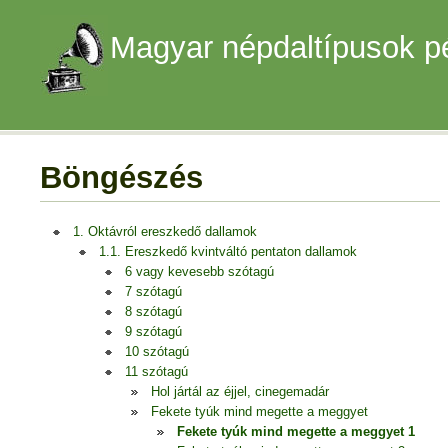
Magyar népdaltípusok p
Böngészés
1. Oktávról ereszkedő dallamok
1.1. Ereszkedő kvintváltó pentaton dallamok
6 vagy kevesebb szótagú
7 szótagú
8 szótagú
9 szótagú
10 szótagú
11 szótagú
Hol jártál az éjjel, cinegemadár
Fekete tyúk mind megette a meggyet
Fekete tyúk mind megette a meggyet 1