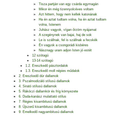
Tisza partján van egy csárda egymagán
Mikor én még tizennyolcéves voltam
Azt hittem, hogy nem kellek katonának
Ha én aztat tudtam volna, ha én aztat tudtam
volna, Istenem
Juhász vagyok, vígan őrzöm nyájamat
A szegénynek van bajai, haj de sok
Le is szállnak, fel is szállnak a fecskék
Én vagyok a csongorádi kisbéres
Násznagy uram adjon Isten jó estét
12 szótagú
13-14 szótagú
1.2. Ereszkedő pásztordalok
1.3. Ereszkedő moll népies műdalok
2. Ereszkedő dúr dallamok
3. Pszalmodizáló stílusú dallamok
4. Sirató stílusú dallamok
5. Rákóczi dallamkör és fríg környezete
6. Duda-kanász mulattató stílus
7. Régies kisambitusú dallamok
8. Újszerű kisambitusú dallamok
9. Emelkedő nagyambitusú dallamok