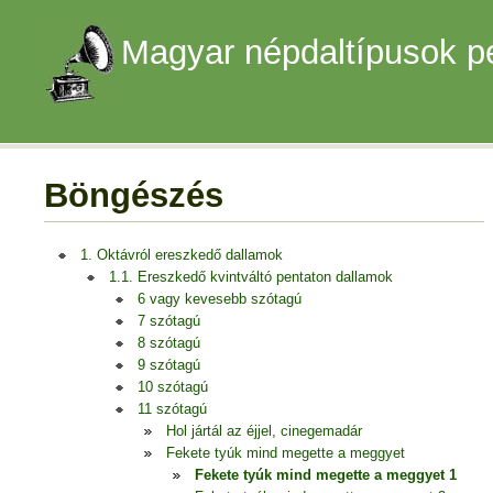
Magyar népdaltípusok p
Böngészés
1. Oktávról ereszkedő dallamok
1.1. Ereszkedő kvintváltó pentaton dallamok
6 vagy kevesebb szótagú
7 szótagú
8 szótagú
9 szótagú
10 szótagú
11 szótagú
Hol jártál az éjjel, cinegemadár
Fekete tyúk mind megette a meggyet
Fekete tyúk mind megette a meggyet 1