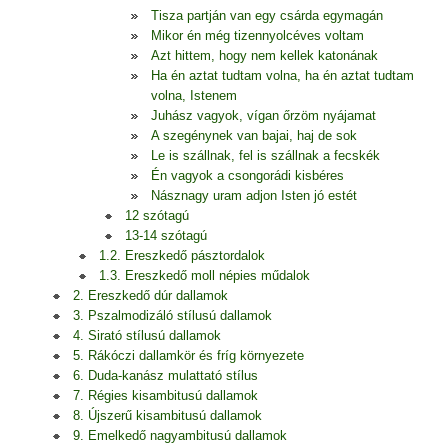
Tisza partján van egy csárda egymagán
Mikor én még tizennyolcéves voltam
Azt hittem, hogy nem kellek katonának
Ha én aztat tudtam volna, ha én aztat tudtam
volna, Istenem
Juhász vagyok, vígan őrzöm nyájamat
A szegénynek van bajai, haj de sok
Le is szállnak, fel is szállnak a fecskék
Én vagyok a csongorádi kisbéres
Násznagy uram adjon Isten jó estét
12 szótagú
13-14 szótagú
1.2. Ereszkedő pásztordalok
1.3. Ereszkedő moll népies műdalok
2. Ereszkedő dúr dallamok
3. Pszalmodizáló stílusú dallamok
4. Sirató stílusú dallamok
5. Rákóczi dallamkör és fríg környezete
6. Duda-kanász mulattató stílus
7. Régies kisambitusú dallamok
8. Újszerű kisambitusú dallamok
9. Emelkedő nagyambitusú dallamok