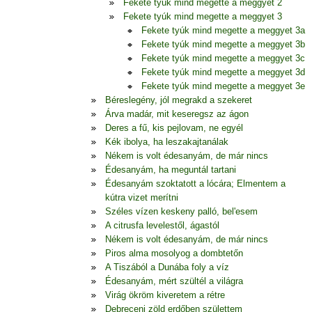
Fekete tyúk mind megette a meggyet 2
Fekete tyúk mind megette a meggyet 3
Fekete tyúk mind megette a meggyet 3a
Fekete tyúk mind megette a meggyet 3b
Fekete tyúk mind megette a meggyet 3c
Fekete tyúk mind megette a meggyet 3d
Fekete tyúk mind megette a meggyet 3e
Béreslegény, jól megrakd a szekeret
Árva madár, mit keseregsz az ágon
Deres a fű, kis pejlovam, ne egyél
Kék ibolya, ha leszakajtanálak
Nékem is volt édesanyám, de már nincs
Édesanyám, ha meguntál tartani
Édesanyám szoktatott a lócára; Elmentem a
kútra vizet merítni
Széles vízen keskeny palló, bel'esem
A citrusfa levelestől, ágastól
Nékem is volt édesanyám, de már nincs
Piros alma mosolyog a dombtetőn
A Tiszából a Dunába foly a víz
Édesanyám, mért szültél a világra
Virág ökröm kiveretem a rétre
Debreceni zöld erdőben születtem