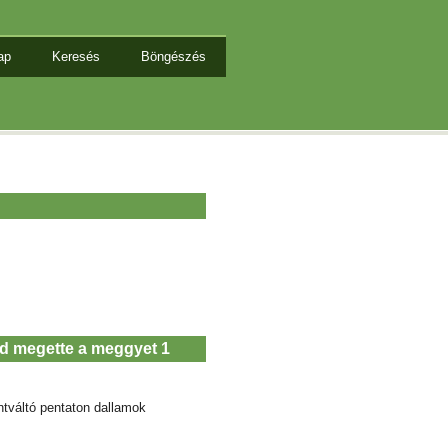
ap
Keresés
Böngészés
nd megette a meggyet 1
ntváltó pentaton dallamok