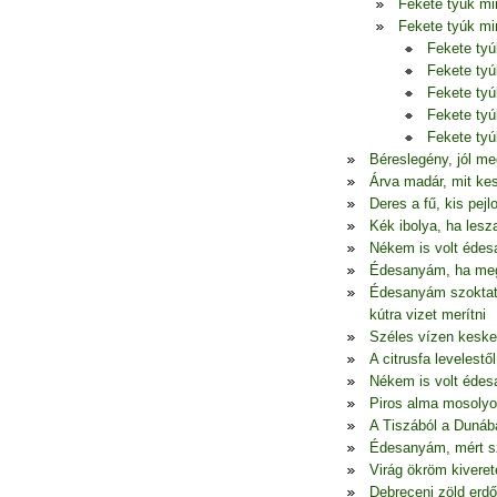
Fekete tyúk mi
Fekete tyúk mi
Fekete ty
Fekete ty
Fekete ty
Fekete ty
Fekete ty
Béreslegény, jól me
Árva madár, mit ke
Deres a fű, kis pej
Kék ibolya, ha lesz
Nékem is volt édes
Édesanyám, ha megu
Édesanyám szoktato
kútra vizet merítni
Széles vízen keske
A citrusfa levelestől
Nékem is volt édes
Piros alma mosolyo
A Tiszából a Dunába
Édesanyám, mért szü
Virág ökröm kiveret
Debreceni zöld erd