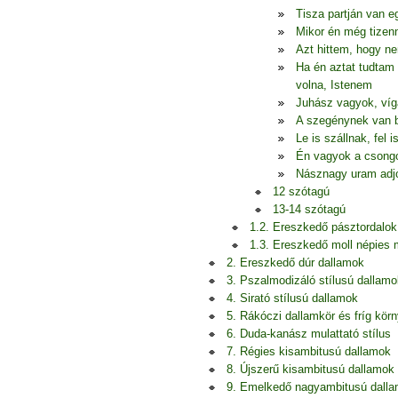
Tisza partján van 
Mikor én még tizen
Azt hittem, hogy n
Ha én aztat tudtam 
volna, Istenem
Juhász vagyok, ví
A szegénynek van b
Le is szállnak, fel 
Én vagyok a csongo
Násznagy uram adjo
12 szótagú
13-14 szótagú
1.2. Ereszkedő pásztordalok
1.3. Ereszkedő moll népies
2. Ereszkedő dúr dallamok
3. Pszalmodizáló stílusú dallamo
4. Sirató stílusú dallamok
5. Rákóczi dallamkör és fríg kör
6. Duda-kanász mulattató stílus
7. Régies kisambitusú dallamok
8. Újszerű kisambitusú dallamok
9. Emelkedő nagyambitusú dall