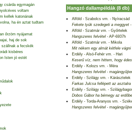
egy csárda egymagán
Hangzó dallampéldák (8 db)
nyolcéves voltam
em kellek katonának
Alföld - Szabolcs vm. - Nyíracsád
volna, ha én aztat tudtam
Fekete tyúk szedegeti a meggyet
-
Alföld - Szatmár vm. - Győrtelek
gan őrzöm nyájamat
Hangszeres felvétel
- AP-6937h
ajai, haj de sok
Alföld - Szatmár vm. - Mikola
is szállnak a fecskék
Mit nékem egy almát kétfele vágni
rádi kisbéres
Erdély - Alsó-Fehér vm. - Hari
n Isten jó estét
Keserű víz, nem hittem, hogy édes
Erdély - Kolozs vm. - Méra
Hangszeres felvétel
- magángyűjt
Erdély - Szilágy vm. - Kárásztelek
 műdalok
Farkas Julcsa fellépett az asztalra
Erdély - Szilágy vm. - Szilágybago
k
Dobos Gábor ha bémegy az erdőb
Erdély - Torda-Aranyos vm. - Szék
nyezete
Hangszeres felvétel
- magángyűjt
amok