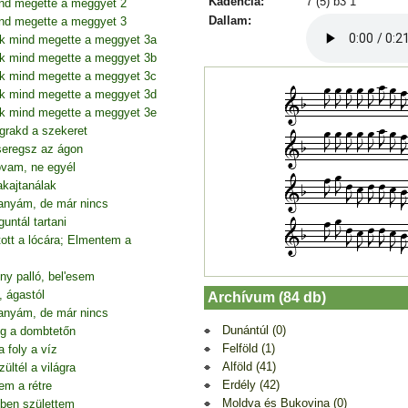
Kadencia:
7 (5) b3 1
nd megette a meggyet 2
Dallam:
nd megette a meggyet 3
úk mind megette a meggyet 3a
úk mind megette a meggyet 3b
úk mind megette a meggyet 3c
úk mind megette a meggyet 3d
úk mind megette a meggyet 3e
grakd a szekeret
seregsz az ágon
lovam, ne egyél
akajtanálak
anyám, de már nincs
ntál tartani
tt a lócára; Elmentem a
ny palló, bel'esem
, ágastól
Archívum (84 db)
anyám, de már nincs
Dunántúl (0)
g a dombtetőn
Felföld (1)
 foly a víz
Alföld (41)
ltél a világra
Erdély (42)
em a rétre
Moldva és Bukovina (0)
őben születtem