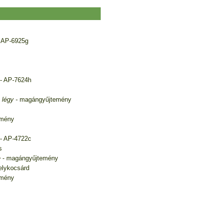
 AP-6925g
- AP-7624h
 légy
- magángyűjtemény
emény
- AP-4722c
s
e
- magángyűjtemény
elykocsárd
emény