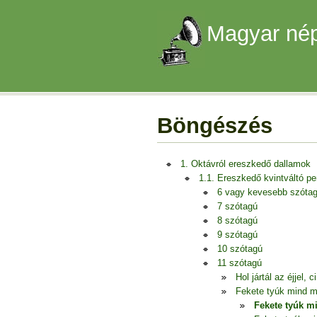
Magyar nép
Böngészés
1. Oktávról ereszkedő dallamok
1.1. Ereszkedő kvintváltó p
6 vagy kevesebb szóta
7 szótagú
8 szótagú
9 szótagú
10 szótagú
11 szótagú
Hol jártál az éjjel,
Fekete tyúk mind m
Fekete tyúk m