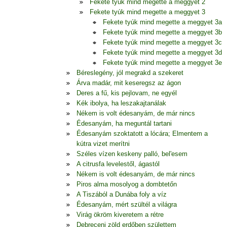
Fekete tyúk mind megette a meggyet 2
Fekete tyúk mind megette a meggyet 3
Fekete tyúk mind megette a meggyet 3a
Fekete tyúk mind megette a meggyet 3b
Fekete tyúk mind megette a meggyet 3c
Fekete tyúk mind megette a meggyet 3d
Fekete tyúk mind megette a meggyet 3e
Béreslegény, jól megrakd a szekeret
Árva madár, mit keseregsz az ágon
Deres a fű, kis pejlovam, ne egyél
Kék ibolya, ha leszakajtanálak
Nékem is volt édesanyám, de már nincs
Édesanyám, ha meguntál tartani
Édesanyám szoktatott a lócára; Elmentem a
kútra vizet merítni
Széles vízen keskeny palló, bel'esem
A citrusfa levelestől, ágastól
Nékem is volt édesanyám, de már nincs
Piros alma mosolyog a dombtetőn
A Tiszából a Dunába foly a víz
Édesanyám, mért szültél a világra
Virág ökröm kiveretem a rétre
Debreceni zöld erdőben születtem