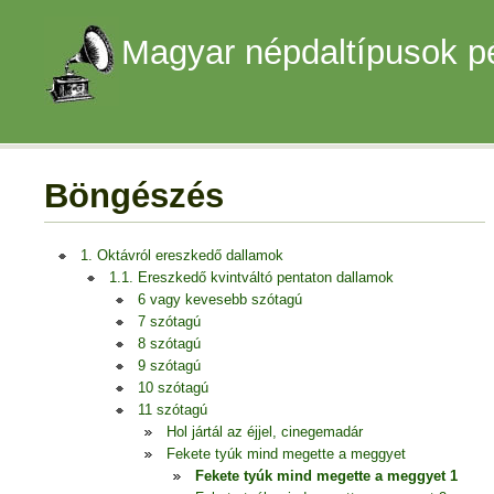
Magyar népdaltípusok p
Böngészés
1. Oktávról ereszkedő dallamok
1.1. Ereszkedő kvintváltó pentaton dallamok
6 vagy kevesebb szótagú
7 szótagú
8 szótagú
9 szótagú
10 szótagú
11 szótagú
Hol jártál az éjjel, cinegemadár
Fekete tyúk mind megette a meggyet
Fekete tyúk mind megette a meggyet 1