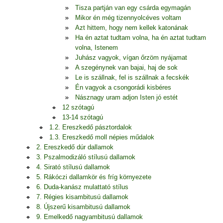
Tisza partján van egy csárda egymagán
Mikor én még tizennyolcéves voltam
Azt hittem, hogy nem kellek katonának
Ha én aztat tudtam volna, ha én aztat tudtam
volna, Istenem
Juhász vagyok, vígan őrzöm nyájamat
A szegénynek van bajai, haj de sok
Le is szállnak, fel is szállnak a fecskék
Én vagyok a csongorádi kisbéres
Násznagy uram adjon Isten jó estét
12 szótagú
13-14 szótagú
1.2. Ereszkedő pásztordalok
1.3. Ereszkedő moll népies műdalok
2. Ereszkedő dúr dallamok
3. Pszalmodizáló stílusú dallamok
4. Sirató stílusú dallamok
5. Rákóczi dallamkör és fríg környezete
6. Duda-kanász mulattató stílus
7. Régies kisambitusú dallamok
8. Újszerű kisambitusú dallamok
9. Emelkedő nagyambitusú dallamok