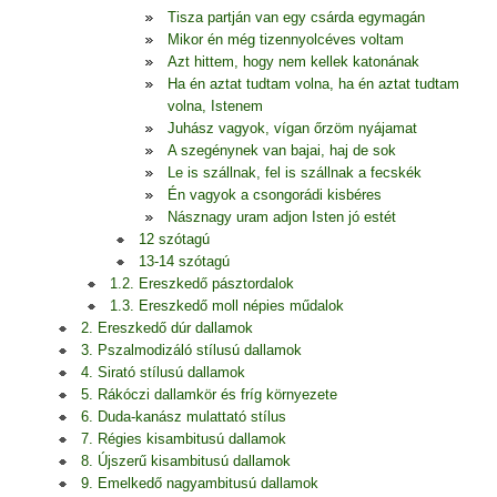
Tisza partján van egy csárda egymagán
Mikor én még tizennyolcéves voltam
Azt hittem, hogy nem kellek katonának
Ha én aztat tudtam volna, ha én aztat tudtam
volna, Istenem
Juhász vagyok, vígan őrzöm nyájamat
A szegénynek van bajai, haj de sok
Le is szállnak, fel is szállnak a fecskék
Én vagyok a csongorádi kisbéres
Násznagy uram adjon Isten jó estét
12 szótagú
13-14 szótagú
1.2. Ereszkedő pásztordalok
1.3. Ereszkedő moll népies műdalok
2. Ereszkedő dúr dallamok
3. Pszalmodizáló stílusú dallamok
4. Sirató stílusú dallamok
5. Rákóczi dallamkör és fríg környezete
6. Duda-kanász mulattató stílus
7. Régies kisambitusú dallamok
8. Újszerű kisambitusú dallamok
9. Emelkedő nagyambitusú dallamok