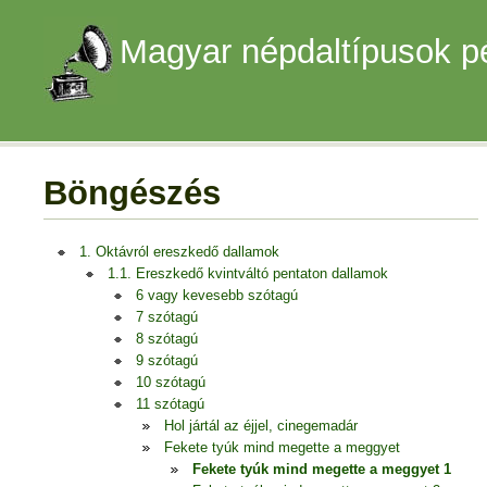
Magyar népdaltípusok p
Böngészés
1. Oktávról ereszkedő dallamok
1.1. Ereszkedő kvintváltó pentaton dallamok
6 vagy kevesebb szótagú
7 szótagú
8 szótagú
9 szótagú
10 szótagú
11 szótagú
Hol jártál az éjjel, cinegemadár
Fekete tyúk mind megette a meggyet
Fekete tyúk mind megette a meggyet 1