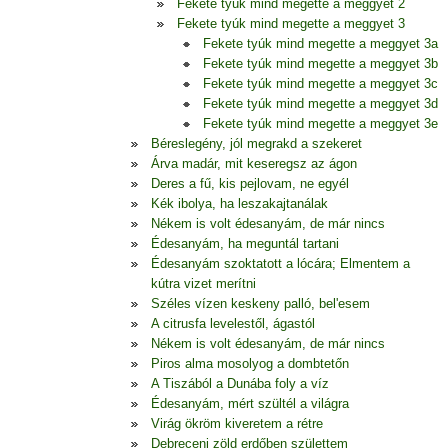
Fekete tyúk mind megette a meggyet 2
Fekete tyúk mind megette a meggyet 3
Fekete tyúk mind megette a meggyet 3a
Fekete tyúk mind megette a meggyet 3b
Fekete tyúk mind megette a meggyet 3c
Fekete tyúk mind megette a meggyet 3d
Fekete tyúk mind megette a meggyet 3e
Béreslegény, jól megrakd a szekeret
Árva madár, mit keseregsz az ágon
Deres a fű, kis pejlovam, ne egyél
Kék ibolya, ha leszakajtanálak
Nékem is volt édesanyám, de már nincs
Édesanyám, ha meguntál tartani
Édesanyám szoktatott a lócára; Elmentem a
kútra vizet merítni
Széles vízen keskeny palló, bel'esem
A citrusfa levelestől, ágastól
Nékem is volt édesanyám, de már nincs
Piros alma mosolyog a dombtetőn
A Tiszából a Dunába foly a víz
Édesanyám, mért szültél a világra
Virág ökröm kiveretem a rétre
Debreceni zöld erdőben születtem