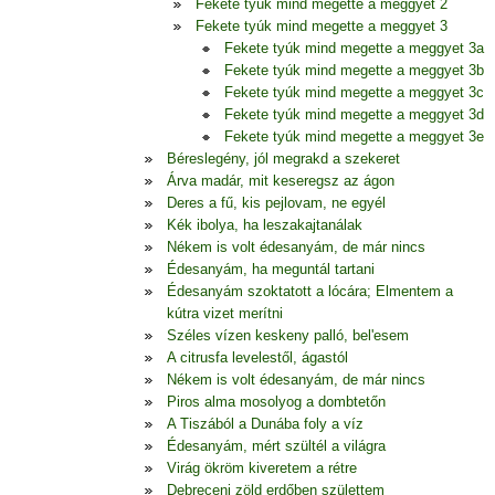
Fekete tyúk mind megette a meggyet 2
Fekete tyúk mind megette a meggyet 3
Fekete tyúk mind megette a meggyet 3a
Fekete tyúk mind megette a meggyet 3b
Fekete tyúk mind megette a meggyet 3c
Fekete tyúk mind megette a meggyet 3d
Fekete tyúk mind megette a meggyet 3e
Béreslegény, jól megrakd a szekeret
Árva madár, mit keseregsz az ágon
Deres a fű, kis pejlovam, ne egyél
Kék ibolya, ha leszakajtanálak
Nékem is volt édesanyám, de már nincs
Édesanyám, ha meguntál tartani
Édesanyám szoktatott a lócára; Elmentem a
kútra vizet merítni
Széles vízen keskeny palló, bel'esem
A citrusfa levelestől, ágastól
Nékem is volt édesanyám, de már nincs
Piros alma mosolyog a dombtetőn
A Tiszából a Dunába foly a víz
Édesanyám, mért szültél a világra
Virág ökröm kiveretem a rétre
Debreceni zöld erdőben születtem