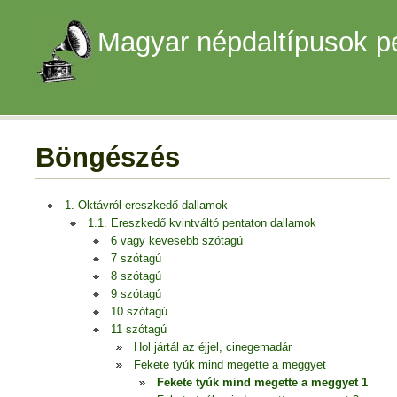
Magyar népdaltípusok p
Böngészés
1. Oktávról ereszkedő dallamok
1.1. Ereszkedő kvintváltó pentaton dallamok
6 vagy kevesebb szótagú
7 szótagú
8 szótagú
9 szótagú
10 szótagú
11 szótagú
Hol jártál az éjjel, cinegemadár
Fekete tyúk mind megette a meggyet
Fekete tyúk mind megette a meggyet 1