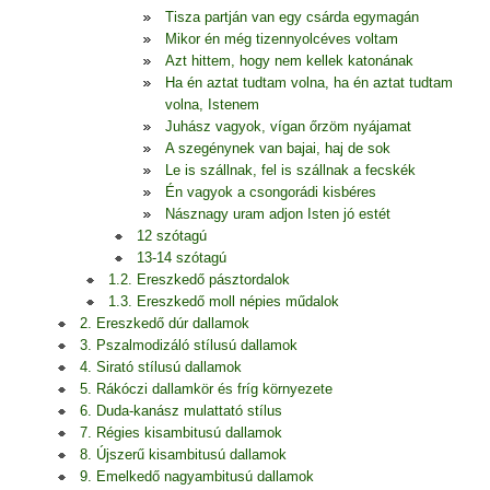
Tisza partján van egy csárda egymagán
Mikor én még tizennyolcéves voltam
Azt hittem, hogy nem kellek katonának
Ha én aztat tudtam volna, ha én aztat tudtam
volna, Istenem
Juhász vagyok, vígan őrzöm nyájamat
A szegénynek van bajai, haj de sok
Le is szállnak, fel is szállnak a fecskék
Én vagyok a csongorádi kisbéres
Násznagy uram adjon Isten jó estét
12 szótagú
13-14 szótagú
1.2. Ereszkedő pásztordalok
1.3. Ereszkedő moll népies műdalok
2. Ereszkedő dúr dallamok
3. Pszalmodizáló stílusú dallamok
4. Sirató stílusú dallamok
5. Rákóczi dallamkör és fríg környezete
6. Duda-kanász mulattató stílus
7. Régies kisambitusú dallamok
8. Újszerű kisambitusú dallamok
9. Emelkedő nagyambitusú dallamok