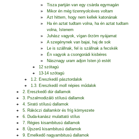
Tisza partján van egy csárda egymagán
Mikor én még tizennyolcéves voltam
Azt hittem, hogy nem kellek katonának
Ha én aztat tudtam volna, ha én aztat tudtam
volna, Istenem
Juhász vagyok, vígan őrzöm nyájamat
A szegénynek van bajai, haj de sok
Le is szállnak, fel is szállnak a fecskék
Én vagyok a csongorádi kisbéres
Násznagy uram adjon Isten jó estét
12 szótagú
13-14 szótagú
1.2. Ereszkedő pásztordalok
1.3. Ereszkedő moll népies műdalok
2. Ereszkedő dúr dallamok
3. Pszalmodizáló stílusú dallamok
4. Sirató stílusú dallamok
5. Rákóczi dallamkör és fríg környezete
6. Duda-kanász mulattató stílus
7. Régies kisambitusú dallamok
8. Újszerű kisambitusú dallamok
9. Emelkedő nagyambitusú dallamok