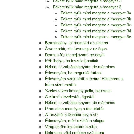
Fekete tyúk mind megette a meggyet 2
Fekete tyúk mind megette a meggyet 3
Fekete tyúk mind megette a meggyet 3a
Fekete tyúk mind megette a meggyet 3b
Fekete tyúk mind megette a meggyet 3c
Fekete tyúk mind megette a meggyet 3d
Fekete tyúk mind megette a meggyet 3e
Béreslegény, jól megrakd a szekeret
Árva madár, mit keseregsz az ágon
Deres a fű, kis pejlovam, ne egyél
Kék ibolya, ha leszakajtanálak
Nékem is volt édesanyám, de már nincs
Édesanyám, ha meguntál tartani
Édesanyám szoktatott a lócára; Elmentem a
kútra vizet merítni
Széles vízen keskeny palló, bel'esem
A citrusfa levelestől, ágastól
Nékem is volt édesanyám, de már nincs
Piros alma mosolyog a dombtetőn
A Tiszából a Dunába foly a víz
Édesanyám, mért szültél a világra
Virág ökröm kiveretem a rétre
Debreceni zöld erdőben születtem