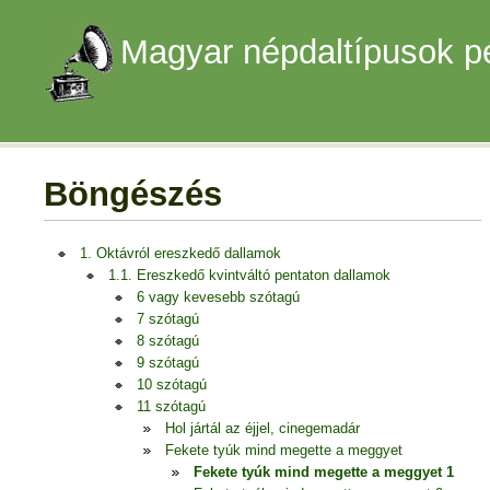
Magyar népdaltípusok p
Böngészés
1. Oktávról ereszkedő dallamok
1.1. Ereszkedő kvintváltó pentaton dallamok
6 vagy kevesebb szótagú
7 szótagú
8 szótagú
9 szótagú
10 szótagú
11 szótagú
Hol jártál az éjjel, cinegemadár
Fekete tyúk mind megette a meggyet
Fekete tyúk mind megette a meggyet 1