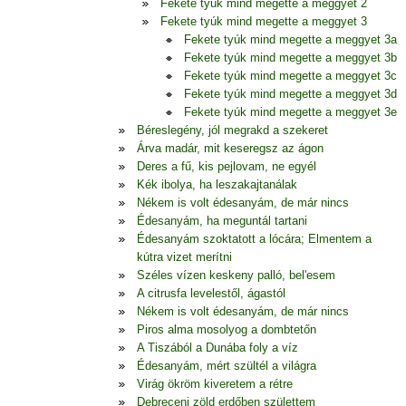
Fekete tyúk mind megette a meggyet 2
Fekete tyúk mind megette a meggyet 3
Fekete tyúk mind megette a meggyet 3a
Fekete tyúk mind megette a meggyet 3b
Fekete tyúk mind megette a meggyet 3c
Fekete tyúk mind megette a meggyet 3d
Fekete tyúk mind megette a meggyet 3e
Béreslegény, jól megrakd a szekeret
Árva madár, mit keseregsz az ágon
Deres a fű, kis pejlovam, ne egyél
Kék ibolya, ha leszakajtanálak
Nékem is volt édesanyám, de már nincs
Édesanyám, ha meguntál tartani
Édesanyám szoktatott a lócára; Elmentem a
kútra vizet merítni
Széles vízen keskeny palló, bel'esem
A citrusfa levelestől, ágastól
Nékem is volt édesanyám, de már nincs
Piros alma mosolyog a dombtetőn
A Tiszából a Dunába foly a víz
Édesanyám, mért szültél a világra
Virág ökröm kiveretem a rétre
Debreceni zöld erdőben születtem