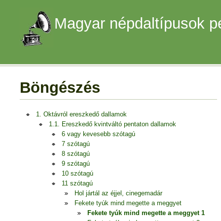
Magyar népdaltípusok p
Böngészés
1. Oktávról ereszkedő dallamok
1.1. Ereszkedő kvintváltó pentaton dallamok
6 vagy kevesebb szótagú
7 szótagú
8 szótagú
9 szótagú
10 szótagú
11 szótagú
Hol jártál az éjjel, cinegemadár
Fekete tyúk mind megette a meggyet
Fekete tyúk mind megette a meggyet 1