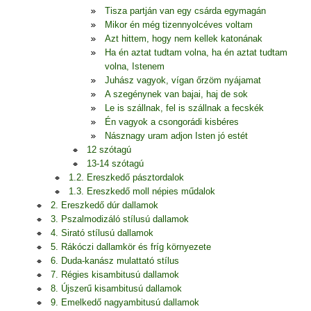
Tisza partján van egy csárda egymagán
Mikor én még tizennyolcéves voltam
Azt hittem, hogy nem kellek katonának
Ha én aztat tudtam volna, ha én aztat tudtam
volna, Istenem
Juhász vagyok, vígan őrzöm nyájamat
A szegénynek van bajai, haj de sok
Le is szállnak, fel is szállnak a fecskék
Én vagyok a csongorádi kisbéres
Násznagy uram adjon Isten jó estét
12 szótagú
13-14 szótagú
1.2. Ereszkedő pásztordalok
1.3. Ereszkedő moll népies műdalok
2. Ereszkedő dúr dallamok
3. Pszalmodizáló stílusú dallamok
4. Sirató stílusú dallamok
5. Rákóczi dallamkör és fríg környezete
6. Duda-kanász mulattató stílus
7. Régies kisambitusú dallamok
8. Újszerű kisambitusú dallamok
9. Emelkedő nagyambitusú dallamok