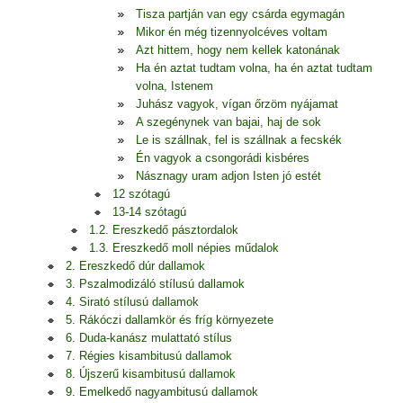
Tisza partján van egy csárda egymagán
Mikor én még tizennyolcéves voltam
Azt hittem, hogy nem kellek katonának
Ha én aztat tudtam volna, ha én aztat tudtam
volna, Istenem
Juhász vagyok, vígan őrzöm nyájamat
A szegénynek van bajai, haj de sok
Le is szállnak, fel is szállnak a fecskék
Én vagyok a csongorádi kisbéres
Násznagy uram adjon Isten jó estét
12 szótagú
13-14 szótagú
1.2. Ereszkedő pásztordalok
1.3. Ereszkedő moll népies műdalok
2. Ereszkedő dúr dallamok
3. Pszalmodizáló stílusú dallamok
4. Sirató stílusú dallamok
5. Rákóczi dallamkör és fríg környezete
6. Duda-kanász mulattató stílus
7. Régies kisambitusú dallamok
8. Újszerű kisambitusú dallamok
9. Emelkedő nagyambitusú dallamok