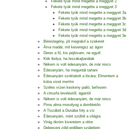
Fekete tyúk mind megette a meggyet 2
Fekete tyúk mind megette a meggyet 3
Fekete tyúk mind megette a meggyet 3a
Fekete tyúk mind megette a meggyet 3b
Fekete tyúk mind megette a meggyet 3c
Fekete tyúk mind megette a meggyet 3d
Fekete tyúk mind megette a meggyet 3e
Béreslegény, jól megrakd a szekeret
Árva madár, mit keseregsz az ágon
Deres a fű, kis pejlovam, ne egyél
Kék ibolya, ha leszakajtanálak
Nékem is volt édesanyám, de már nincs
Édesanyám, ha meguntál tartani
Édesanyám szoktatott a lócára; Elmentem a
kútra vizet merítni
Széles vízen keskeny palló, bel'esem
A citrusfa levelestől, ágastól
Nékem is volt édesanyám, de már nincs
Piros alma mosolyog a dombtetőn
A Tiszából a Dunába foly a víz
Édesanyám, mért szültél a világra
Virág ökröm kiveretem a rétre
Debreceni zöld erdőben születtem