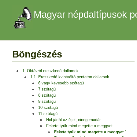
Magyar népdaltípusok p
Böngészés
1. Oktávról ereszkedő dallamok
1.1. Ereszkedő kvintváltó pentaton dallamok
6 vagy kevesebb szótagú
7 szótagú
8 szótagú
9 szótagú
10 szótagú
11 szótagú
Hol jártál az éjjel, cinegemadár
Fekete tyúk mind megette a meggyet
Fekete tyúk mind megette a meggyet 1