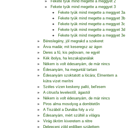
Fekete tyúk mind megette a meggyet 2
Fekete tyúk mind megette a meggyet 3
Fekete tyúk mind megette a meggyet 3a
Fekete tyúk mind megette a meggyet 3b
Fekete tyúk mind megette a meggyet 3c
Fekete tyúk mind megette a meggyet 3d
Fekete tyúk mind megette a meggyet 3e
Béreslegény, jól megrakd a szekeret
Árva madár, mit keseregsz az ágon
Deres a fű, kis pejlovam, ne egyél
Kék ibolya, ha leszakajtanálak
Nékem is volt édesanyám, de már nincs
Édesanyám, ha meguntál tartani
Édesanyám szoktatott a lócára; Elmentem a
kútra vizet merítni
Széles vízen keskeny palló, bel'esem
A citrusfa levelestől, ágastól
Nékem is volt édesanyám, de már nincs
Piros alma mosolyog a dombtetőn
A Tiszából a Dunába foly a víz
Édesanyám, mért szültél a világra
Virág ökröm kiveretem a rétre
Debreceni zöld erdőben születtem