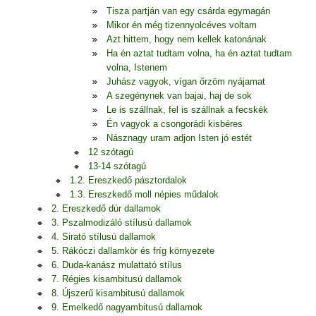
Tisza partján van egy csárda egymagán
Mikor én még tizennyolcéves voltam
Azt hittem, hogy nem kellek katonának
Ha én aztat tudtam volna, ha én aztat tudtam
volna, Istenem
Juhász vagyok, vígan őrzöm nyájamat
A szegénynek van bajai, haj de sok
Le is szállnak, fel is szállnak a fecskék
Én vagyok a csongorádi kisbéres
Násznagy uram adjon Isten jó estét
12 szótagú
13-14 szótagú
1.2. Ereszkedő pásztordalok
1.3. Ereszkedő moll népies műdalok
2. Ereszkedő dúr dallamok
3. Pszalmodizáló stílusú dallamok
4. Sirató stílusú dallamok
5. Rákóczi dallamkör és fríg környezete
6. Duda-kanász mulattató stílus
7. Régies kisambitusú dallamok
8. Újszerű kisambitusú dallamok
9. Emelkedő nagyambitusú dallamok