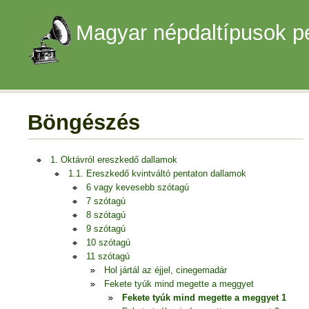
Magyar népdaltípusok p
Böngészés
1. Oktávról ereszkedő dallamok
1.1. Ereszkedő kvintváltó pentaton dallamok
6 vagy kevesebb szótagú
7 szótagú
8 szótagú
9 szótagú
10 szótagú
11 szótagú
Hol jártál az éjjel, cinegemadár
Fekete tyúk mind megette a meggyet
Fekete tyúk mind megette a meggyet 1