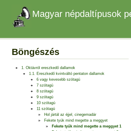
Magyar népdaltípusok p
Böngészés
1. Oktávról ereszkedő dallamok
1.1. Ereszkedő kvintváltó pentaton dallamok
6 vagy kevesebb szótagú
7 szótagú
8 szótagú
9 szótagú
10 szótagú
11 szótagú
Hol jártál az éjjel, cinegemadár
Fekete tyúk mind megette a meggyet
Fekete tyúk mind megette a meggyet 1