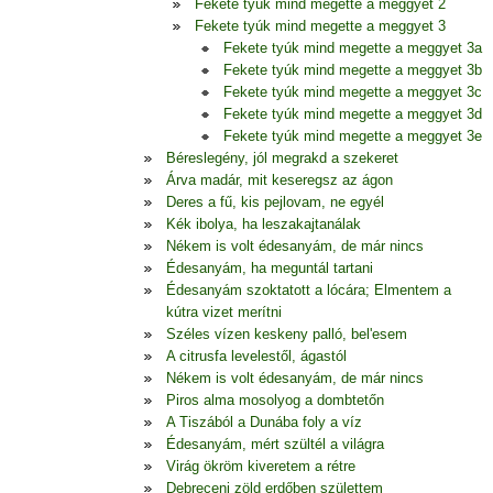
Fekete tyúk mind megette a meggyet 2
Fekete tyúk mind megette a meggyet 3
Fekete tyúk mind megette a meggyet 3a
Fekete tyúk mind megette a meggyet 3b
Fekete tyúk mind megette a meggyet 3c
Fekete tyúk mind megette a meggyet 3d
Fekete tyúk mind megette a meggyet 3e
Béreslegény, jól megrakd a szekeret
Árva madár, mit keseregsz az ágon
Deres a fű, kis pejlovam, ne egyél
Kék ibolya, ha leszakajtanálak
Nékem is volt édesanyám, de már nincs
Édesanyám, ha meguntál tartani
Édesanyám szoktatott a lócára; Elmentem a
kútra vizet merítni
Széles vízen keskeny palló, bel'esem
A citrusfa levelestől, ágastól
Nékem is volt édesanyám, de már nincs
Piros alma mosolyog a dombtetőn
A Tiszából a Dunába foly a víz
Édesanyám, mért szültél a világra
Virág ökröm kiveretem a rétre
Debreceni zöld erdőben születtem