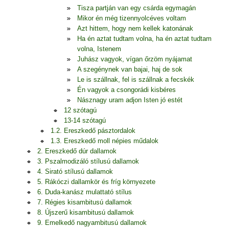
Tisza partján van egy csárda egymagán
Mikor én még tizennyolcéves voltam
Azt hittem, hogy nem kellek katonának
Ha én aztat tudtam volna, ha én aztat tudtam
volna, Istenem
Juhász vagyok, vígan őrzöm nyájamat
A szegénynek van bajai, haj de sok
Le is szállnak, fel is szállnak a fecskék
Én vagyok a csongorádi kisbéres
Násznagy uram adjon Isten jó estét
12 szótagú
13-14 szótagú
1.2. Ereszkedő pásztordalok
1.3. Ereszkedő moll népies műdalok
2. Ereszkedő dúr dallamok
3. Pszalmodizáló stílusú dallamok
4. Sirató stílusú dallamok
5. Rákóczi dallamkör és fríg környezete
6. Duda-kanász mulattató stílus
7. Régies kisambitusú dallamok
8. Újszerű kisambitusú dallamok
9. Emelkedő nagyambitusú dallamok