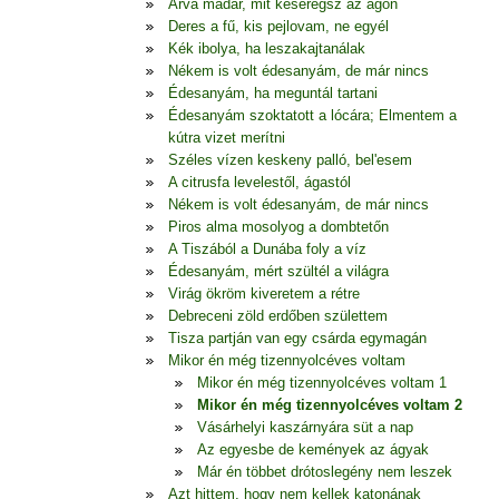
Árva madár, mit keseregsz az ágon
Deres a fű, kis pejlovam, ne egyél
Kék ibolya, ha leszakajtanálak
Nékem is volt édesanyám, de már nincs
Édesanyám, ha meguntál tartani
Édesanyám szoktatott a lócára; Elmentem a
kútra vizet merítni
Széles vízen keskeny palló, bel'esem
A citrusfa levelestől, ágastól
Nékem is volt édesanyám, de már nincs
Piros alma mosolyog a dombtetőn
A Tiszából a Dunába foly a víz
Édesanyám, mért szültél a világra
Virág ökröm kiveretem a rétre
Debreceni zöld erdőben születtem
Tisza partján van egy csárda egymagán
Mikor én még tizennyolcéves voltam
Mikor én még tizennyolcéves voltam 1
Mikor én még tizennyolcéves voltam 2
Vásárhelyi kaszárnyára süt a nap
Az egyesbe de kemények az ágyak
Már én többet drótoslegény nem leszek
Azt hittem, hogy nem kellek katonának