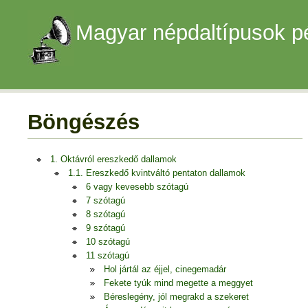
Magyar népdaltípusok p
Böngészés
1. Oktávról ereszkedő dallamok
1.1. Ereszkedő kvintváltó pentaton dallamok
6 vagy kevesebb szótagú
7 szótagú
8 szótagú
9 szótagú
10 szótagú
11 szótagú
Hol jártál az éjjel, cinegemadár
Fekete tyúk mind megette a meggyet
Béreslegény, jól megrakd a szekeret