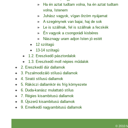
Ha én aztat tudtam volna, ha én aztat tudtam
volna, Istenem
Juhász vagyok, vígan őrzöm nyájamat
A szegénynek van bajai, haj de sok
Le is szállnak, fel is szállnak a fecskék
Én vagyok a csongorádi kisbéres
Násznagy uram adjon Isten jó estét
12 szótagú
13-14 szótagú
1.2. Ereszkedő pásztordalok
1.3. Ereszkedő moll népies műdalok
2. Ereszkedő dúr dallamok
3. Pszalmodizáló stílusú dallamok
4. Sirató stílusú dallamok
5. Rákóczi dallamkör és fríg környezete
6. Duda-kanász mulattató stílus
7. Régies kisambitusú dallamok
8. Újszerű kisambitusú dallamok
9. Emelkedő nagyambitusú dallamok
© 2010 M