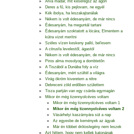
Árva madár, mit keseregsz az ágon
Deres a fű, kis pejlovam, ne egyél
Kék ibolya, ha leszakajtanálak
Nékem is volt édesanyám, de már nincs
Édesanyám, ha meguntál tartani
Édesanyám szoktatott a lócára; Elmentem a
kútra vizet merítni
Széles vízen keskeny palló, bel'esem
A citrusfa levelestől, ágastól
Nékem is volt édesanyám, de már nincs
Piros alma mosolyog a dombtetőn
A Tiszából a Dunába foly a víz
Édesanyám, mért szültél a világra
Virág ökröm kiveretem a rétre
Debreceni zöld erdőben születtem
Tisza partján van egy csárda egymagán
Mikor én még tizennyolcéves voltam
Mikor én még tizennyolcéves voltam 1
Mikor én még tizennyolcéves voltam 2
Vásárhelyi kaszárnyára süt a nap
Az egyesbe de kemények az ágyak
Már én többet drótoslegény nem leszek
Azt hittem, hogy nem kellek katonának