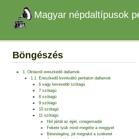
Magyar népdaltípusok p
Böngészés
1. Oktávról ereszkedő dallamok
1.1. Ereszkedő kvintváltó pentaton dallamok
6 vagy kevesebb szótagú
7 szótagú
8 szótagú
9 szótagú
10 szótagú
11 szótagú
Hol jártál az éjjel, cinegemadár
Fekete tyúk mind megette a meggyet
Béreslegény, jól megrakd a szekeret