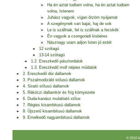
Ha én aztat tudtam volna, ha én aztat tudtam
volna, Istenem
Juhász vagyok, vígan őrzöm nyájamat
A szegénynek van bajai, haj de sok
Le is szállnak, fel is szállnak a fecskék
Én vagyok a csongorádi kisbéres
Násznagy uram adjon Isten jó estét
12 szótagú
13-14 szótagú
1.2. Ereszkedő pásztordalok
1.3. Ereszkedő moll népies műdalok
2. Ereszkedő dúr dallamok
3. Pszalmodizáló stílusú dallamok
4. Sirató stílusú dallamok
5. Rákóczi dallamkör és fríg környezete
6. Duda-kanász mulattató stílus
7. Régies kisambitusú dallamok
8. Újszerű kisambitusú dallamok
9. Emelkedő nagyambitusú dallamok
© 2010 M