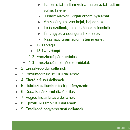
Ha én aztat tudtam volna, ha én aztat tudtam
volna, Istenem
Juhász vagyok, vígan őrzöm nyájamat
A szegénynek van bajai, haj de sok
Le is szállnak, fel is szállnak a fecskék
Én vagyok a csongorádi kisbéres
Násznagy uram adjon Isten jó estét
12 szótagú
13-14 szótagú
1.2. Ereszkedő pásztordalok
1.3. Ereszkedő moll népies műdalok
2. Ereszkedő dúr dallamok
3. Pszalmodizáló stílusú dallamok
4. Sirató stílusú dallamok
5. Rákóczi dallamkör és fríg környezete
6. Duda-kanász mulattató stílus
7. Régies kisambitusú dallamok
8. Újszerű kisambitusú dallamok
9. Emelkedő nagyambitusú dallamok
© 2010 M