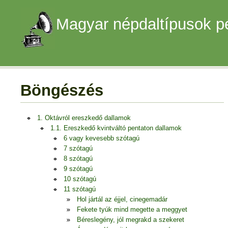
Magyar népdaltípusok p
Böngészés
1. Oktávról ereszkedő dallamok
1.1. Ereszkedő kvintváltó pentaton dallamok
6 vagy kevesebb szótagú
7 szótagú
8 szótagú
9 szótagú
10 szótagú
11 szótagú
Hol jártál az éjjel, cinegemadár
Fekete tyúk mind megette a meggyet
Béreslegény, jól megrakd a szekeret