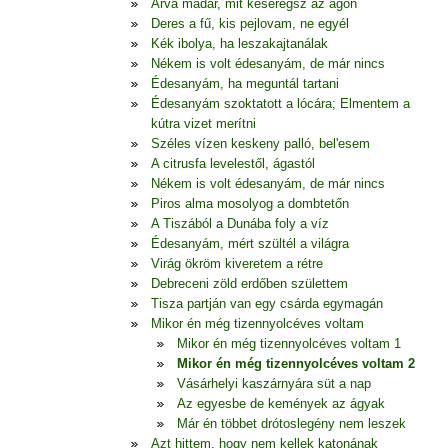
Árva madár, mit keseregsz az ágon
Deres a fű, kis pejlovam, ne egyél
Kék ibolya, ha leszakajtanálak
Nékem is volt édesanyám, de már nincs
Édesanyám, ha meguntál tartani
Édesanyám szoktatott a lócára; Elmentem a
kútra vizet merítni
Széles vízen keskeny palló, bel'esem
A citrusfa levelestől, ágastól
Nékem is volt édesanyám, de már nincs
Piros alma mosolyog a dombtetőn
A Tiszából a Dunába foly a víz
Édesanyám, mért szültél a világra
Virág ökröm kiveretem a rétre
Debreceni zöld erdőben születtem
Tisza partján van egy csárda egymagán
Mikor én még tizennyolcéves voltam
Mikor én még tizennyolcéves voltam 1
Mikor én még tizennyolcéves voltam 2
Vásárhelyi kaszárnyára süt a nap
Az egyesbe de kemények az ágyak
Már én többet drótoslegény nem leszek
Azt hittem, hogy nem kellek katonának