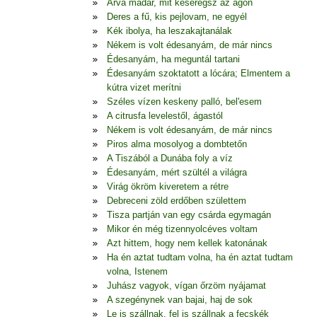
Árva madár, mit keseregsz az ágon
Deres a fű, kis pejlovam, ne egyél
Kék ibolya, ha leszakajtanálak
Nékem is volt édesanyám, de már nincs
Édesanyám, ha meguntál tartani
Édesanyám szoktatott a lócára; Elmentem a
kútra vizet merítni
Széles vízen keskeny palló, bel'esem
A citrusfa levelestől, ágastól
Nékem is volt édesanyám, de már nincs
Piros alma mosolyog a dombtetőn
A Tiszából a Dunába foly a víz
Édesanyám, mért szültél a világra
Virág ökröm kiveretem a rétre
Debreceni zöld erdőben születtem
Tisza partján van egy csárda egymagán
Mikor én még tizennyolcéves voltam
Azt hittem, hogy nem kellek katonának
Ha én aztat tudtam volna, ha én aztat tudtam
volna, Istenem
Juhász vagyok, vígan őrzöm nyájamat
A szegénynek van bajai, haj de sok
Le is szállnak, fel is szállnak a fecskék