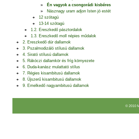
Én vagyok a csongorádi kisbéres
Násznagy uram adjon Isten jó estét
12 szótagú
13-14 szótagú
1.2. Ereszkedő pásztordalok
1.3. Ereszkedő moll népies műdalok
2. Ereszkedő dúr dallamok
3. Pszalmodizáló stílusú dallamok
4. Sirató stílusú dallamok
5. Rákóczi dallamkör és fríg környezete
6. Duda-kanász mulattató stílus
7. Régies kisambitusú dallamok
8. Újszerű kisambitusú dallamok
9. Emelkedő nagyambitusú dallamok
© 2010 M