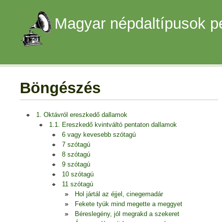
Magyar népdaltípusok p
Böngészés
1. Oktávról ereszkedő dallamok
1.1. Ereszkedő kvintváltó pentaton dallamok
6 vagy kevesebb szótagú
7 szótagú
8 szótagú
9 szótagú
10 szótagú
11 szótagú
Hol jártál az éjjel, cinegemadár
Fekete tyúk mind megette a meggyet
Béreslegény, jól megrakd a szekeret