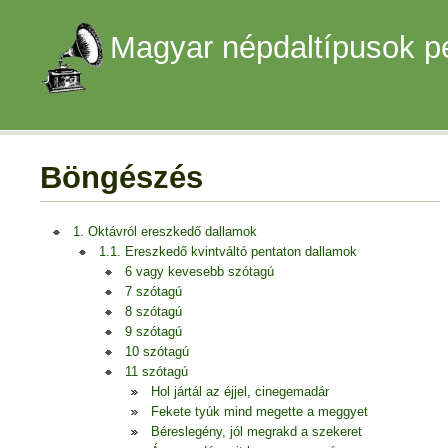
Magyar népdaltípusok p
Böngészés
1. Oktávról ereszkedő dallamok
1.1. Ereszkedő kvintváltó pentaton dallamok
6 vagy kevesebb szótagú
7 szótagú
8 szótagú
9 szótagú
10 szótagú
11 szótagú
Hol jártál az éjjel, cinegemadár
Fekete tyúk mind megette a meggyet
Béreslegény, jól megrakd a szekeret