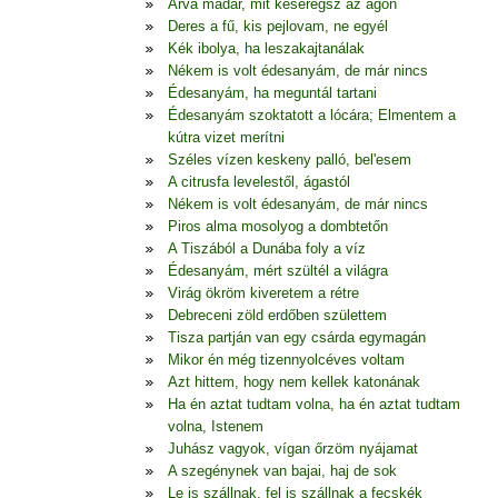
Árva madár, mit keseregsz az ágon
Deres a fű, kis pejlovam, ne egyél
Kék ibolya, ha leszakajtanálak
Nékem is volt édesanyám, de már nincs
Édesanyám, ha meguntál tartani
Édesanyám szoktatott a lócára; Elmentem a
kútra vizet merítni
Széles vízen keskeny palló, bel'esem
A citrusfa levelestől, ágastól
Nékem is volt édesanyám, de már nincs
Piros alma mosolyog a dombtetőn
A Tiszából a Dunába foly a víz
Édesanyám, mért szültél a világra
Virág ökröm kiveretem a rétre
Debreceni zöld erdőben születtem
Tisza partján van egy csárda egymagán
Mikor én még tizennyolcéves voltam
Azt hittem, hogy nem kellek katonának
Ha én aztat tudtam volna, ha én aztat tudtam
volna, Istenem
Juhász vagyok, vígan őrzöm nyájamat
A szegénynek van bajai, haj de sok
Le is szállnak, fel is szállnak a fecskék