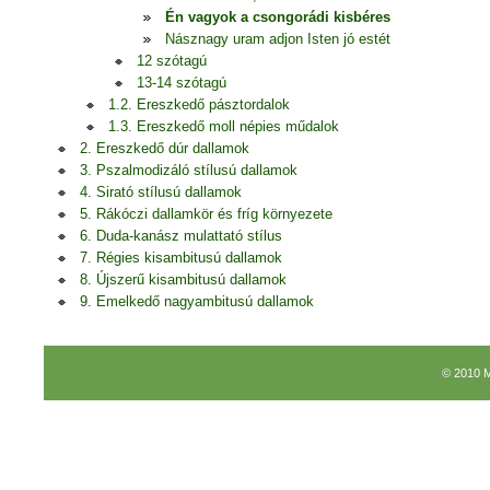
Én vagyok a csongorádi kisbéres
Násznagy uram adjon Isten jó estét
12 szótagú
13-14 szótagú
1.2. Ereszkedő pásztordalok
1.3. Ereszkedő moll népies műdalok
2. Ereszkedő dúr dallamok
3. Pszalmodizáló stílusú dallamok
4. Sirató stílusú dallamok
5. Rákóczi dallamkör és fríg környezete
6. Duda-kanász mulattató stílus
7. Régies kisambitusú dallamok
8. Újszerű kisambitusú dallamok
9. Emelkedő nagyambitusú dallamok
© 2010 M