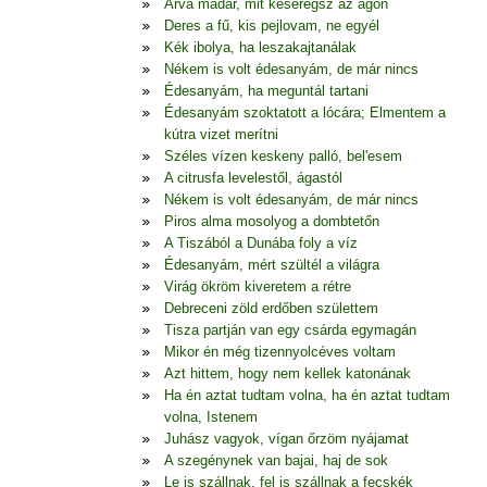
Árva madár, mit keseregsz az ágon
Deres a fű, kis pejlovam, ne egyél
Kék ibolya, ha leszakajtanálak
Nékem is volt édesanyám, de már nincs
Édesanyám, ha meguntál tartani
Édesanyám szoktatott a lócára; Elmentem a
kútra vizet merítni
Széles vízen keskeny palló, bel'esem
A citrusfa levelestől, ágastól
Nékem is volt édesanyám, de már nincs
Piros alma mosolyog a dombtetőn
A Tiszából a Dunába foly a víz
Édesanyám, mért szültél a világra
Virág ökröm kiveretem a rétre
Debreceni zöld erdőben születtem
Tisza partján van egy csárda egymagán
Mikor én még tizennyolcéves voltam
Azt hittem, hogy nem kellek katonának
Ha én aztat tudtam volna, ha én aztat tudtam
volna, Istenem
Juhász vagyok, vígan őrzöm nyájamat
A szegénynek van bajai, haj de sok
Le is szállnak, fel is szállnak a fecskék