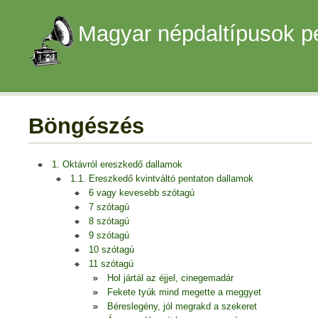
Magyar népdaltípusok p
Böngészés
1. Oktávról ereszkedő dallamok
1.1. Ereszkedő kvintváltó pentaton dallamok
6 vagy kevesebb szótagú
7 szótagú
8 szótagú
9 szótagú
10 szótagú
11 szótagú
Hol jártál az éjjel, cinegemadár
Fekete tyúk mind megette a meggyet
Béreslegény, jól megrakd a szekeret