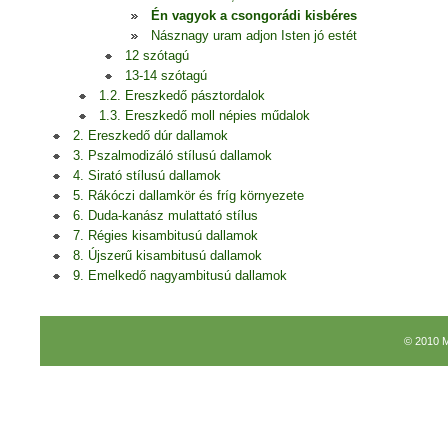
Én vagyok a csongorádi kisbéres
Násznagy uram adjon Isten jó estét
12 szótagú
13-14 szótagú
1.2. Ereszkedő pásztordalok
1.3. Ereszkedő moll népies műdalok
2. Ereszkedő dúr dallamok
3. Pszalmodizáló stílusú dallamok
4. Sirató stílusú dallamok
5. Rákóczi dallamkör és fríg környezete
6. Duda-kanász mulattató stílus
7. Régies kisambitusú dallamok
8. Újszerű kisambitusú dallamok
9. Emelkedő nagyambitusú dallamok
© 2010 M