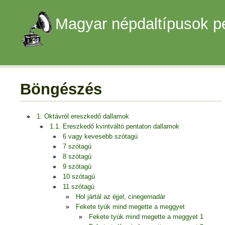
Magyar népdaltípusok p
Böngészés
1. Oktávról ereszkedő dallamok
1.1. Ereszkedő kvintváltó pentaton dallamok
6 vagy kevesebb szótagú
7 szótagú
8 szótagú
9 szótagú
10 szótagú
11 szótagú
Hol jártál az éjjel, cinegemadár
Fekete tyúk mind megette a meggyet
Fekete tyúk mind megette a meggyet 1