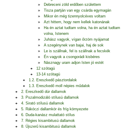
Debreceni zöld erdőben születtem
Tisza partján van egy csárda egymagán
Mikor én még tizennyolcéves voltam
Azt hittem, hogy nem kellek katonának
Ha én aztat tudtam volna, ha én aztat tudtam
volna, Istenem
Juhász vagyok, vígan őrzöm nyájamat
A szegénynek van bajai, haj de sok
Le is szállnak, fel is szállnak a fecskék
Én vagyok a csongorádi kisbéres
Násznagy uram adjon Isten jó estét
12 szótagú
13-14 szótagú
1.2. Ereszkedő pásztordalok
1.3. Ereszkedő moll népies műdalok
2. Ereszkedő dúr dallamok
3. Pszalmodizáló stílusú dallamok
4. Sirató stílusú dallamok
5. Rákóczi dallamkör és fríg környezete
6. Duda-kanász mulattató stílus
7. Régies kisambitusú dallamok
8. Újszerű kisambitusú dallamok