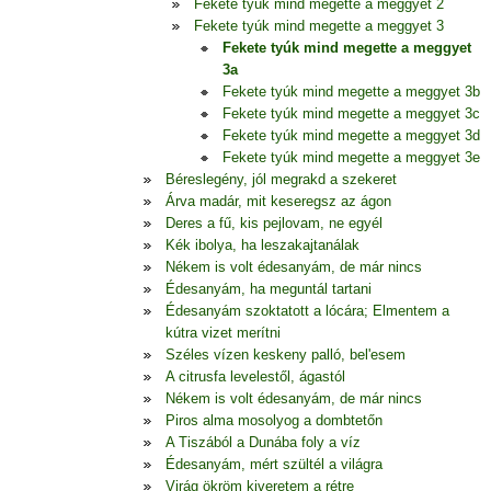
Fekete tyúk mind megette a meggyet 2
Fekete tyúk mind megette a meggyet 3
Fekete tyúk mind megette a meggyet
3a
Fekete tyúk mind megette a meggyet 3b
Fekete tyúk mind megette a meggyet 3c
Fekete tyúk mind megette a meggyet 3d
Fekete tyúk mind megette a meggyet 3e
Béreslegény, jól megrakd a szekeret
Árva madár, mit keseregsz az ágon
Deres a fű, kis pejlovam, ne egyél
Kék ibolya, ha leszakajtanálak
Nékem is volt édesanyám, de már nincs
Édesanyám, ha meguntál tartani
Édesanyám szoktatott a lócára; Elmentem a
kútra vizet merítni
Széles vízen keskeny palló, bel'esem
A citrusfa levelestől, ágastól
Nékem is volt édesanyám, de már nincs
Piros alma mosolyog a dombtetőn
A Tiszából a Dunába foly a víz
Édesanyám, mért szültél a világra
Virág ökröm kiveretem a rétre