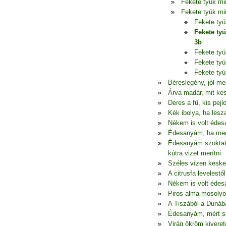
Fekete tyúk mi
Fekete tyúk mi
Fekete ty
Fekete ty
3b
Fekete ty
Fekete ty
Fekete ty
Béreslegény, jól me
Árva madár, mit ke
Deres a fű, kis pej
Kék ibolya, ha lesz
Nékem is volt édes
Édesanyám, ha megu
Édesanyám szoktato
kútra vizet merítni
Széles vízen keske
A citrusfa levelestől
Nékem is volt édes
Piros alma mosolyo
A Tiszából a Dunába
Édesanyám, mért szü
Virág ökröm kiveret