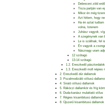
Debreceni zöld erd
Tisza partján van 
Mikor én még tizen
Azt hittem, hogy n
Ha én aztat tudtam 
volna, Istenem
Juhász vagyok, ví
A szegénynek van b
Le is szállnak, fel 
Én vagyok a csongo
Násznagy uram adjo
12 szótagú
13-14 szótagú
1.2. Ereszkedő pásztordalok
1.3. Ereszkedő moll népies
2. Ereszkedő dúr dallamok
3. Pszalmodizáló stílusú dallamo
4. Sirató stílusú dallamok
5. Rákóczi dallamkör és fríg kör
6. Duda-kanász mulattató stílus
7. Régies kisambitusú dallamok
8. Újszerű kisambitusú dallamok