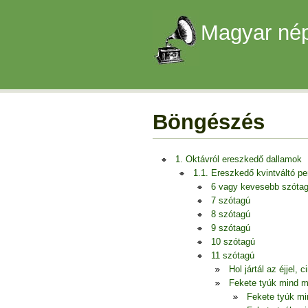
Magyar nép
Böngészés
1. Oktávról ereszkedő dallamok
1.1. Ereszkedő kvintváltó p
6 vagy kevesebb szóta
7 szótagú
8 szótagú
9 szótagú
10 szótagú
11 szótagú
Hol jártál az éjjel,
Fekete tyúk mind m
Fekete tyúk mi