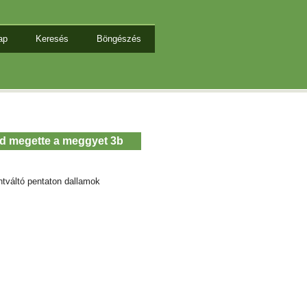
ap
Keresés
Böngészés
nd megette a meggyet 3b
ntváltó pentaton dallamok