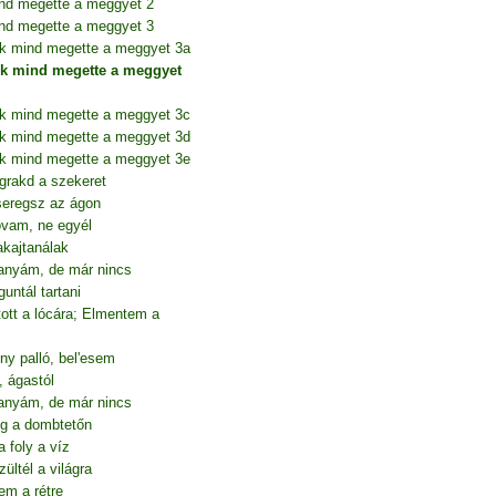
nd megette a meggyet 2
nd megette a meggyet 3
úk mind megette a meggyet 3a
úk mind megette a meggyet
úk mind megette a meggyet 3c
úk mind megette a meggyet 3d
úk mind megette a meggyet 3e
grakd a szekeret
seregsz az ágon
lovam, ne egyél
akajtanálak
anyám, de már nincs
ntál tartani
tt a lócára; Elmentem a
ny palló, bel'esem
, ágastól
anyám, de már nincs
g a dombtetőn
 foly a víz
ltél a világra
em a rétre