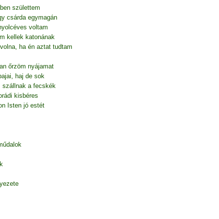
őben születtem
egy csárda egymagán
nyolcéves voltam
em kellek katonának
volna, ha én aztat tudtam
gan őrzöm nyájamat
ajai, haj de sok
is szállnak a fecskék
rádi kisbéres
n Isten jó estét
 műdalok
k
nyezete