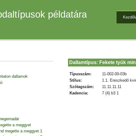
daltípusok példatára
Kezdől
Dallamtípus: Fekete tyúk mi
Típusszám:
11-002-00-03b
entaton dallamok
Stílus:
1.1. Ereszkedő kvi
gú
Szótagszám:
11.11.11.11
Kadencia:
7 (4) b3 1
 cinegemadár
egette a meggyet
nd megette a meggyet 1