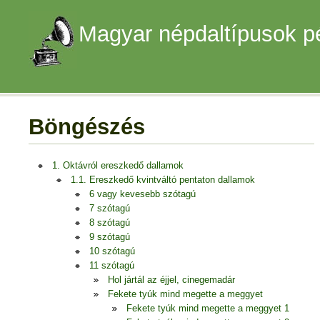
Magyar népdaltípusok p
Böngészés
1. Oktávról ereszkedő dallamok
1.1. Ereszkedő kvintváltó pentaton dallamok
6 vagy kevesebb szótagú
7 szótagú
8 szótagú
9 szótagú
10 szótagú
11 szótagú
Hol jártál az éjjel, cinegemadár
Fekete tyúk mind megette a meggyet
Fekete tyúk mind megette a meggyet 1