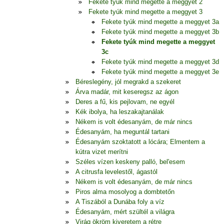
Fekete tyúk mind megette a meggyet 2
Fekete tyúk mind megette a meggyet 3
Fekete tyúk mind megette a meggyet 3a
Fekete tyúk mind megette a meggyet 3b
Fekete tyúk mind megette a meggyet
3c
Fekete tyúk mind megette a meggyet 3d
Fekete tyúk mind megette a meggyet 3e
Béreslegény, jól megrakd a szekeret
Árva madár, mit keseregsz az ágon
Deres a fű, kis pejlovam, ne egyél
Kék ibolya, ha leszakajtanálak
Nékem is volt édesanyám, de már nincs
Édesanyám, ha meguntál tartani
Édesanyám szoktatott a lócára; Elmentem a
kútra vizet merítni
Széles vízen keskeny palló, bel'esem
A citrusfa levelestől, ágastól
Nékem is volt édesanyám, de már nincs
Piros alma mosolyog a dombtetőn
A Tiszából a Dunába foly a víz
Édesanyám, mért szültél a világra
Virág ökröm kiveretem a rétre