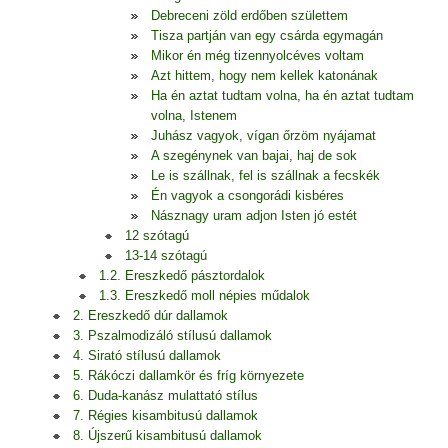
Debreceni zöld erdőben születtem
Tisza partján van egy csárda egymagán
Mikor én még tizennyolcéves voltam
Azt hittem, hogy nem kellek katonának
Ha én aztat tudtam volna, ha én aztat tudtam
volna, Istenem
Juhász vagyok, vígan őrzöm nyájamat
A szegénynek van bajai, haj de sok
Le is szállnak, fel is szállnak a fecskék
Én vagyok a csongorádi kisbéres
Násznagy uram adjon Isten jó estét
12 szótagú
13-14 szótagú
1.2. Ereszkedő pásztordalok
1.3. Ereszkedő moll népies műdalok
2. Ereszkedő dúr dallamok
3. Pszalmodizáló stílusú dallamok
4. Sirató stílusú dallamok
5. Rákóczi dallamkör és fríg környezete
6. Duda-kanász mulattató stílus
7. Régies kisambitusú dallamok
8. Újszerű kisambitusú dallamok