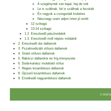
A szegénynek van bajai, haj de sok
Le is szállnak, fel is szállnak a fecskék
Én vagyok a csongorádi kisbéres
Násznagy uram adjon Isten jó estét
12 szótagú
13-14 szótagú
1.2. Ereszkedő pásztordalok
1.3. Ereszkedő moll népies műdalok
2. Ereszkedő dúr dallamok
3. Pszalmodizáló stílusú dallamok
4. Sirató stílusú dallamok
5. Rákóczi dallamkör és fríg környezete
6. Duda-kanász mulattató stílus
7. Régies kisambitusú dallamok
8. Újszerű kisambitusú dallamok
9. Emelkedő nagyambitusú dallamok
© 2010 M