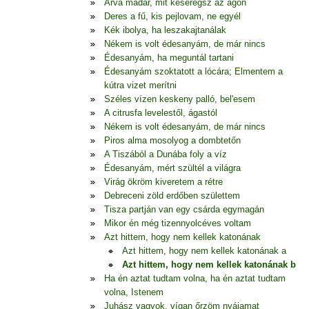
Árva madár, mit keseregsz az ágon
Deres a fű, kis pejlovam, ne egyél
Kék ibolya, ha leszakajtanálak
Nékem is volt édesanyám, de már nincs
Édesanyám, ha meguntál tartani
Édesanyám szoktatott a lócára; Elmentem a
kútra vizet merítni
Széles vízen keskeny palló, bel'esem
A citrusfa levelestől, ágastól
Nékem is volt édesanyám, de már nincs
Piros alma mosolyog a dombtetőn
A Tiszából a Dunába foly a víz
Édesanyám, mért szültél a világra
Virág ökröm kiveretem a rétre
Debreceni zöld erdőben születtem
Tisza partján van egy csárda egymagán
Mikor én még tizennyolcéves voltam
Azt hittem, hogy nem kellek katonának
Azt hittem, hogy nem kellek katonának a
Azt hittem, hogy nem kellek katonának b
Ha én aztat tudtam volna, ha én aztat tudtam
volna, Istenem
Juhász vagyok, vígan őrzöm nyájamat