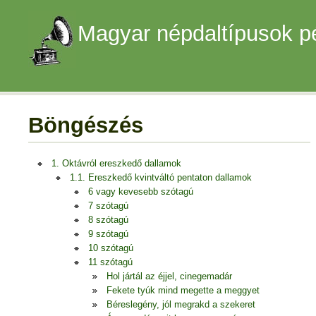
Magyar népdaltípusok p
Böngészés
1. Oktávról ereszkedő dallamok
1.1. Ereszkedő kvintváltó pentaton dallamok
6 vagy kevesebb szótagú
7 szótagú
8 szótagú
9 szótagú
10 szótagú
11 szótagú
Hol jártál az éjjel, cinegemadár
Fekete tyúk mind megette a meggyet
Béreslegény, jól megrakd a szekeret