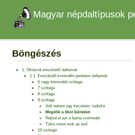
Magyar népdaltípusok p
Böngészés
1. Oktávról ereszkedő dallamok
1.1. Ereszkedő kvintváltó pentaton dallamok
6 vagy kevesebb szótagú
7 szótagú
8 szótagú
9 szótagú
Volt nekem egy kecském, tudod-e
Megölik a tíkot büntelen
Rejtsd el azt a barna szemedet
Túlsó soron esik az eső
10 szótagú