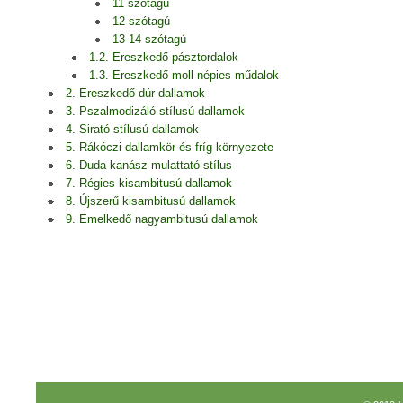
11 szótagú
12 szótagú
13-14 szótagú
1.2. Ereszkedő pásztordalok
1.3. Ereszkedő moll népies műdalok
2. Ereszkedő dúr dallamok
3. Pszalmodizáló stílusú dallamok
4. Sirató stílusú dallamok
5. Rákóczi dallamkör és fríg környezete
6. Duda-kanász mulattató stílus
7. Régies kisambitusú dallamok
8. Újszerű kisambitusú dallamok
9. Emelkedő nagyambitusú dallamok