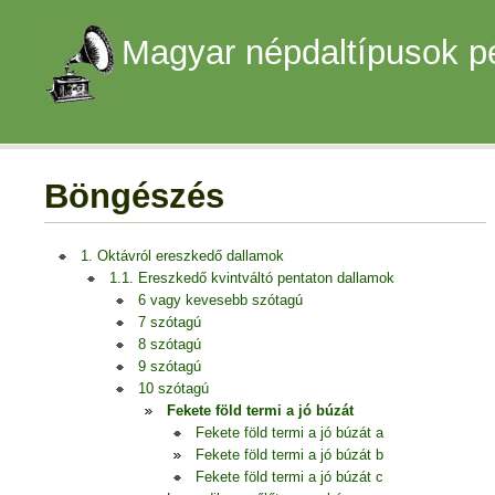
Magyar népdaltípusok p
Böngészés
1. Oktávról ereszkedő dallamok
1.1. Ereszkedő kvintváltó pentaton dallamok
6 vagy kevesebb szótagú
7 szótagú
8 szótagú
9 szótagú
10 szótagú
Fekete föld termi a jó búzát
Fekete föld termi a jó búzát a
Fekete föld termi a jó búzát b
Fekete föld termi a jó búzát c