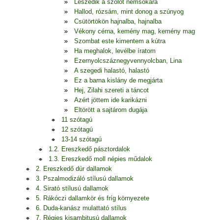
Leszedik a szőlőt nemsokára
Hallod, rózsám, mint donog a szúnyog
Csütörtökön hajnalba, hajnalba
Vékony cérna, kemény mag, kemény mag
Szombat este kimentem a kútra
Ha meghalok, levélbe íratom
Ezernyolcszáznegyvennyolcban, Lina
A szegedi halastó, halastó
Ez a barna kislány de megjárta
Hej, Zilahi szereti a táncot
Azért jöttem ide karikázni
Eltörött a sajtárom dugája
11 szótagú
12 szótagú
13-14 szótagú
1.2. Ereszkedő pásztordalok
1.3. Ereszkedő moll népies műdalok
2. Ereszkedő dúr dallamok
3. Pszalmodizáló stílusú dallamok
4. Sirató stílusú dallamok
5. Rákóczi dallamkör és fríg környezete
6. Duda-kanász mulattató stílus
7. Régies kisambitusú dallamok