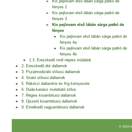
Kis pejlovam első lábán sárga patkó de
fényes 2
Kis pejlovam első lábán sárga patkó de
fényes 3
Kis pejlovam első lábán sárga patkó de
fényes
Kis pejlovam első lábán sárga patkó de
fényes 4a
Kis pejlovam első lábán sárga patkó de
fényes 4b
1.3. Ereszkedő moll népies műdalok
2. Ereszkedő dúr dallamok
3. Pszalmodizáló stílusú dallamok
4. Sirató stílusú dallamok
5. Rákóczi dallamkör és fríg környezete
6. Duda-kanász mulattató stílus
7. Régies kisambitusú dallamok
8. Újszerű kisambitusú dallamok
9. Emelkedő nagyambitusú dallamok
© 2010 M