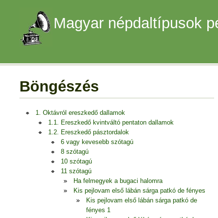
Magyar népdaltípusok p
Böngészés
1. Oktávról ereszkedő dallamok
1.1. Ereszkedő kvintváltó pentaton dallamok
1.2. Ereszkedő pásztordalok
6 vagy kevesebb szótagú
8 szótagú
10 szótagú
11 szótagú
Ha felmegyek a bugaci halomra
Kis pejlovam első lábán sárga patkó de fényes
Kis pejlovam első lábán sárga patkó de
fényes 1