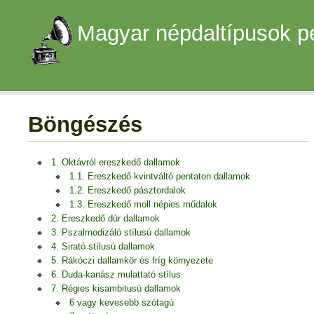
Magyar népdaltípusok p
Böngészés
1. Oktávról ereszkedő dallamok
1.1. Ereszkedő kvintváltó pentaton dallamok
1.2. Ereszkedő pásztordalok
1.3. Ereszkedő moll népies műdalok
2. Ereszkedő dúr dallamok
3. Pszalmodizáló stílusú dallamok
4. Sirató stílusú dallamok
5. Rákóczi dallamkör és fríg környezete
6. Duda-kanász mulattató stílus
7. Régies kisambitusú dallamok
6 vagy kevesebb szótagú