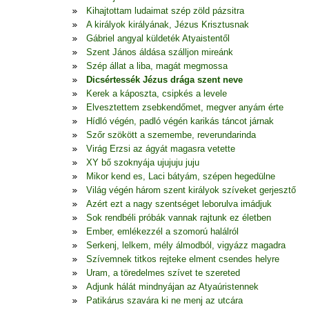
Kihajtottam ludaimat szép zöld pázsitra
A királyok királyának, Jézus Krisztusnak
Gábriel angyal küldeték Atyaistentől
Szent János áldása szálljon mireánk
Szép állat a liba, magát megmossa
Dicsértessék Jézus drága szent neve
Kerek a káposzta, csipkés a levele
Elvesztettem zsebkendőmet, megver anyám érte
Hídló végén, padló végén karikás táncot járnak
Szőr szökött a szemembe, reverundarinda
Virág Erzsi az ágyát magasra vetette
XY bő szoknyája ujujuju juju
Mikor kend es, Laci bátyám, szépen hegedülne
Világ végén három szent királyok szíveket gerjesztő
Azért ezt a nagy szentséget leborulva imádjuk
Sok rendbéli próbák vannak rajtunk ez életben
Ember, emlékezzél a szomorú halálról
Serkenj, lelkem, mély álmodból, vigyázz magadra
Szívemnek titkos rejteke elment csendes helyre
Uram, a töredelmes szívet te szereted
Adjunk hálát mindnyájan az Atyaúristennek
Patikárus szavára ki ne menj az utcára