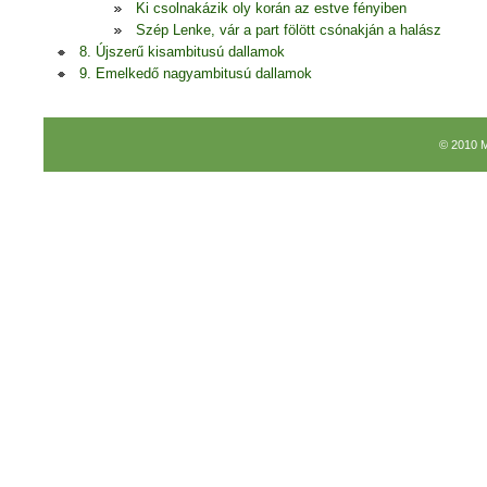
Ki csolnakázik oly korán az estve fényiben
Szép Lenke, vár a part fölött csónakján a halász
8. Újszerű kisambitusú dallamok
9. Emelkedő nagyambitusú dallamok
© 2010 M