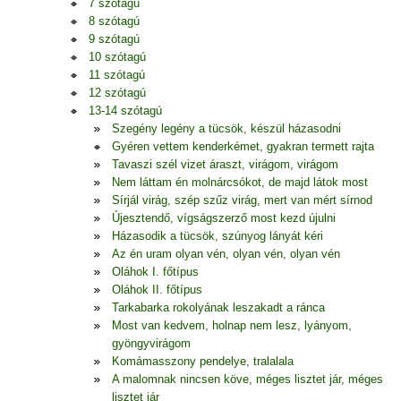
7 szótagú
8 szótagú
9 szótagú
10 szótagú
11 szótagú
12 szótagú
13-14 szótagú
Szegény legény a tücsök, készül házasodni
Gyéren vettem kenderkémet, gyakran termett rajta
Tavaszi szél vizet áraszt, virágom, virágom
Nem láttam én molnárcsókot, de majd látok most
Sírjál virág, szép szűz virág, mert van mért sírnod
Újesztendő, vígságszerző most kezd újulni
Házasodik a tücsök, szúnyog lányát kéri
Az én uram olyan vén, olyan vén, olyan vén
Oláhok I. főtípus
Oláhok II. főtípus
Tarkabarka rokolyának leszakadt a ránca
Most van kedvem, holnap nem lesz, lyányom,
gyöngyvirágom
Komámasszony pendelye, tralalala
A malomnak nincsen köve, méges lisztet jár, méges
lisztet jár