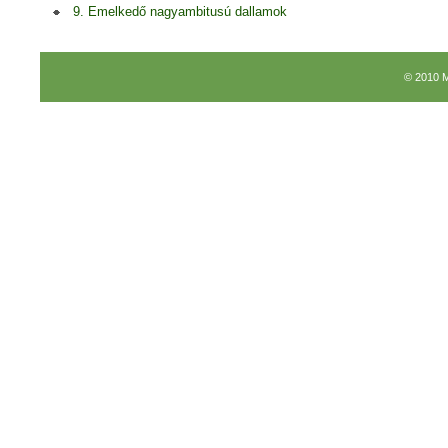
9. Emelkedő nagyambitusú dallamok
© 2010 M