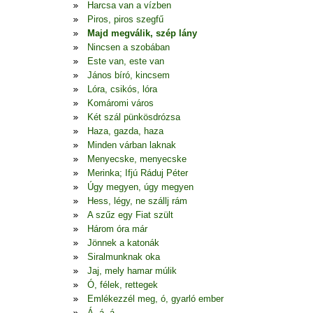
Harcsa van a vízben
Piros, piros szegfű
Majd megválik, szép lány
Nincsen a szobában
Este van, este van
János bíró, kincsem
Lóra, csikós, lóra
Komáromi város
Két szál pünkösdrózsa
Haza, gazda, haza
Minden várban laknak
Menyecske, menyecske
Merinka; Ifjú Ráduj Péter
Úgy megyen, úgy megyen
Hess, légy, ne szállj rám
A szűz egy Fiat szült
Három óra már
Jönnek a katonák
Siralmunknak oka
Jaj, mely hamar múlik
Ó, félek, rettegek
Emlékezzél meg, ó, gyarló ember
Á, á, á