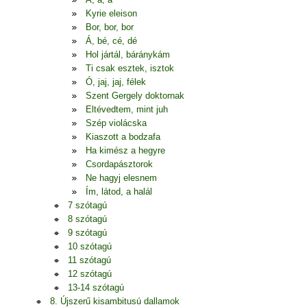
Kyrie eleison
Bor, bor, bor
Á, bé, cé, dé
Hol jártál, báránykám
Ti csak esztek, isztok
Ó, jaj, jaj, félek
Szent Gergely doktornak
Eltévedtem, mint juh
Szép violácska
Kiaszott a bodzafa
Ha kimész a hegyre
Csordapásztorok
Ne hagyj elesnem
Ím, látod, a halál
7 szótagú
8 szótagú
9 szótagú
10 szótagú
11 szótagú
12 szótagú
13-14 szótagú
8. Újszerű kisambitusú dallamok