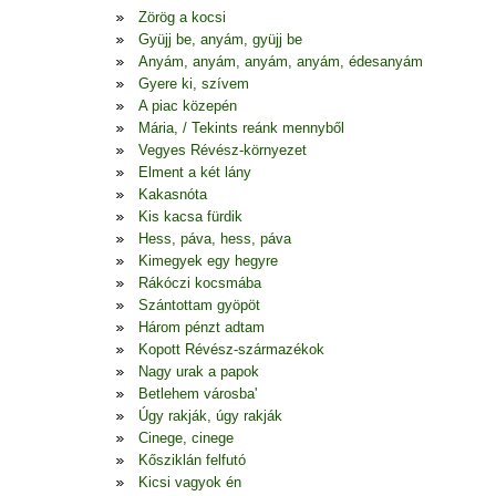
Zörög a kocsi
Gyüjj be, anyám, gyüjj be
Anyám, anyám, anyám, anyám, édesanyám
Gyere ki, szívem
A piac közepén
Mária, / Tekints reánk mennyből
Vegyes Révész-környezet
Elment a két lány
Kakasnóta
Kis kacsa fürdik
Hess, páva, hess, páva
Kimegyek egy hegyre
Rákóczi kocsmába
Szántottam gyöpöt
Három pénzt adtam
Kopott Révész-származékok
Nagy urak a papok
Betlehem városba'
Úgy rakják, úgy rakják
Cinege, cinege
Kősziklán felfutó
Kicsi vagyok én