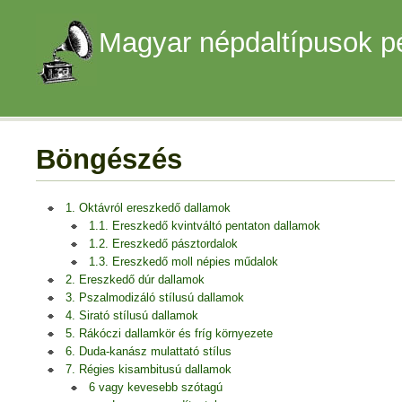
Magyar népdaltípusok p
Böngészés
1. Oktávról ereszkedő dallamok
1.1. Ereszkedő kvintváltó pentaton dallamok
1.2. Ereszkedő pásztordalok
1.3. Ereszkedő moll népies műdalok
2. Ereszkedő dúr dallamok
3. Pszalmodizáló stílusú dallamok
4. Sirató stílusú dallamok
5. Rákóczi dallamkör és fríg környezete
6. Duda-kanász mulattató stílus
7. Régies kisambitusú dallamok
6 vagy kevesebb szótagú