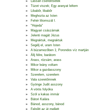
Lassan csendítsetek
Tüzet viszek; Egy aranyat leltem
Libabőr, libabőr
Meghozta az Isten
Fehér liliomszál I.
"Hojeda"
Magyari császárnak
Jelenti magát Jézus
Megraktuk, megraktuk
Segélj el, uram Isten
A búzamezőben 1; Porondos víz martján
Állj félre, barátom
Arass, rózsám, arass
Mikor leány voltam
Mikor a gazdasszony
Szerelem, szerelem
Vala szeretőmnek
Gyönge Judit asszony
A vörös folyóka
Szól a kakas immár
Bátori Kalára
Bánod, asszony, bánod
Felnőtt az út mellett