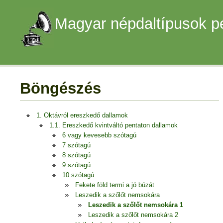
Magyar népdaltípusok p
Böngészés
1. Oktávról ereszkedő dallamok
1.1. Ereszkedő kvintváltó pentaton dallamok
6 vagy kevesebb szótagú
7 szótagú
8 szótagú
9 szótagú
10 szótagú
Fekete föld termi a jó búzát
Leszedik a szőlőt nemsokára
Leszedik a szőlőt nemsokára 1
Leszedik a szőlőt nemsokára 2