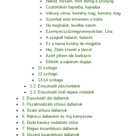
Hallod, rózsám, mint donog a szúnyog
Csütörtökön hajnalba, hajnalba
Vékony cérna, kemény mag, kemény mag
Szombat este kimentem a kútra
Ha meghalok, levélbe íratom
Ezernyolcszáznegyvennyolcban, Lina
A szegedi halastó, halastó
Ez a barna kislány de megjárta
Hej, Zilahi szereti a táncot
Azért jöttem ide karikázni
Eltörött a sajtárom dugája
11 szótagú
12 szótagú
13-14 szótagú
1.2. Ereszkedő pásztordalok
1.3. Ereszkedő moll népies műdalok
2. Ereszkedő dúr dallamok
3. Pszalmodizáló stílusú dallamok
4. Sirató stílusú dallamok
5. Rákóczi dallamkör és fríg környezete
6. Duda-kanász mulattató stílus
7. Régies kisambitusú dallamok
8. Újszerű kisambitusú dallamok