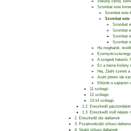
Vékony cérna, ke
Szombat este kime
Szombat este k
Szombat este 
Szombat e
Szombat e
Szombat e
Szombat e
Ha meghalok, levél
Ezernyolcszáznegy
A szegedi halastó, 
Ez a barna kislány 
Hej, Zilahi szereti a
Azért jöttem ide kar
Eltörött a sajtárom 
11 szótagú
12 szótagú
13-14 szótagú
1.2. Ereszkedő pásztordalok
1.3. Ereszkedő moll népies
2. Ereszkedő dúr dallamok
3. Pszalmodizáló stílusú dallamo
4. Sirató stílusú dallamok