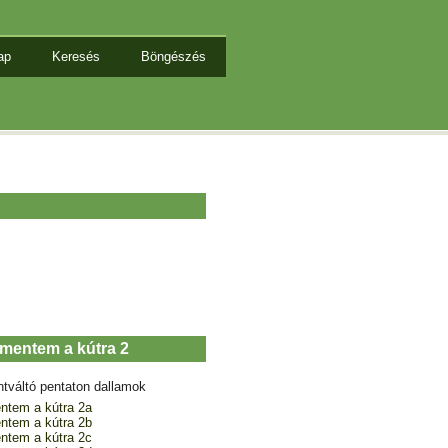
ap
Keresés
Böngészés
imentem a kútra 2
ntváltó pentaton dallamok
ntem a kútra 2a
ntem a kútra 2b
ntem a kútra 2c