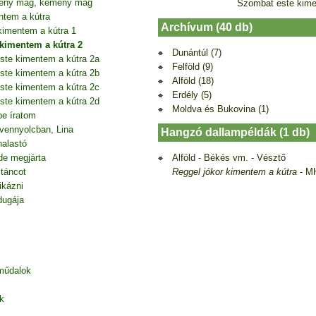
mény mag, kemény mag
Szombat este kime
ntem a kútra
Archívum (40 db)
imentem a kútra 1
kimentem a kútra 2
Dunántúl (7)
ste kimentem a kútra 2a
Felföld (9)
ste kimentem a kútra 2b
Alföld (18)
ste kimentem a kútra 2c
Erdély (5)
ste kimentem a kútra 2d
Moldva és Bukovina (1)
be íratom
vennyolcban, Lina
Hangzó dallampéldák (1 db)
halastó
Alföld - Békés vm. - Vésztő
de megjárta
Reggel jókor kimentem a kútra
- M
 táncot
ikázni
dugája
 műdalok
k