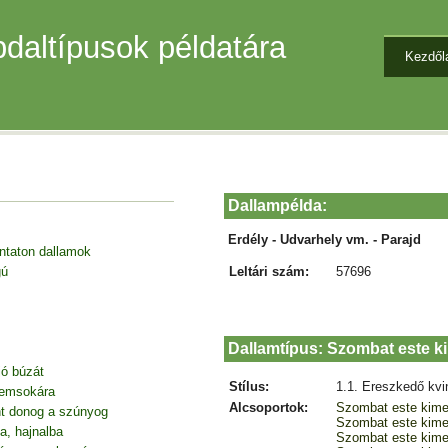
daltípusok példatára
Kezdől
Dallampélda:
Erdély - Udvarhely vm. - Parajd
entaton dallamok
Leltári szám:
57696
gú
Dallamtípus: Szombat este k
jó búzát
Stílus:
1.1. Ereszkedő kvi
nemsokára
Alcsoportok:
Szombat este kime
nt donog a szúnyog
Szombat este kime
a, hajnalba
Szombat este kime