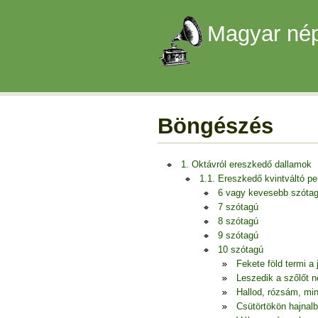
Magyar nép
Böngészés
1. Oktávról ereszkedő dallamok
1.1. Ereszkedő kvintváltó p
6 vagy kevesebb szóta
7 szótagú
8 szótagú
9 szótagú
10 szótagú
Fekete föld termi a 
Leszedik a szőlőt 
Hallod, rózsám, mi
Csütörtökön hajnalb