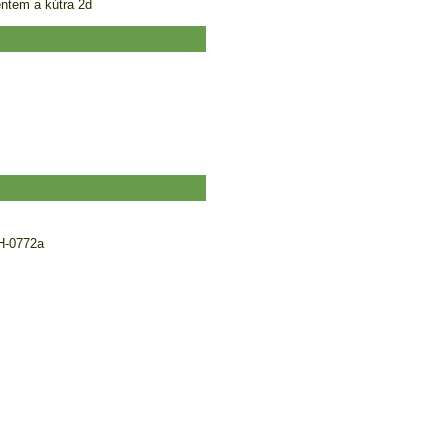
ntem a kútra 2d
H-0772a