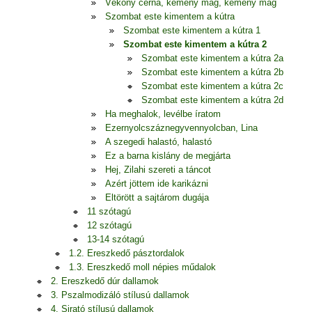
Vékony cérna, kemény mag, kemény mag
Szombat este kimentem a kútra
Szombat este kimentem a kútra 1
Szombat este kimentem a kútra 2
Szombat este kimentem a kútra 2a
Szombat este kimentem a kútra 2b
Szombat este kimentem a kútra 2c
Szombat este kimentem a kútra 2d
Ha meghalok, levélbe íratom
Ezernyolcszáznegyvennyolcban, Lina
A szegedi halastó, halastó
Ez a barna kislány de megjárta
Hej, Zilahi szereti a táncot
Azért jöttem ide karikázni
Eltörött a sajtárom dugája
11 szótagú
12 szótagú
13-14 szótagú
1.2. Ereszkedő pásztordalok
1.3. Ereszkedő moll népies műdalok
2. Ereszkedő dúr dallamok
3. Pszalmodizáló stílusú dallamok
4. Sirató stílusú dallamok