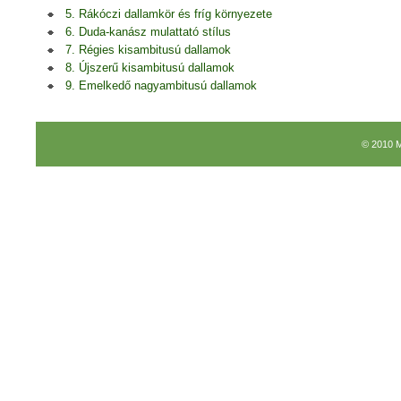
5. Rákóczi dallamkör és fríg környezete
6. Duda-kanász mulattató stílus
7. Régies kisambitusú dallamok
8. Újszerű kisambitusú dallamok
9. Emelkedő nagyambitusú dallamok
© 2010 M