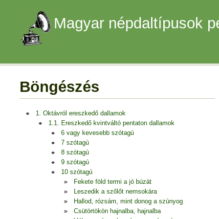
Magyar népdaltípusok p
Böngészés
1. Oktávról ereszkedő dallamok
1.1. Ereszkedő kvintváltó pentaton dallamok
6 vagy kevesebb szótagú
7 szótagú
8 szótagú
9 szótagú
10 szótagú
Fekete föld termi a jó búzát
Leszedik a szőlőt nemsokára
Hallod, rózsám, mint donog a szúnyog
Csütörtökön hajnalba, hajnalba