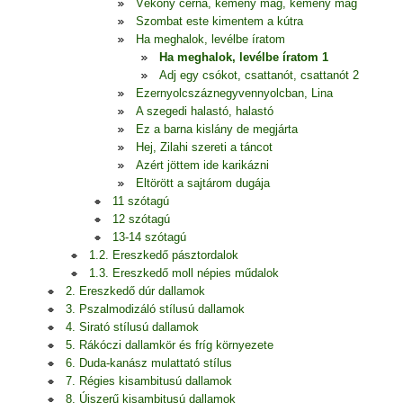
Vékony cérna, kemény mag, kemény mag
Szombat este kimentem a kútra
Ha meghalok, levélbe íratom
Ha meghalok, levélbe íratom 1
Adj egy csókot, csattanót, csattanót 2
Ezernyolcszáznegyvennyolcban, Lina
A szegedi halastó, halastó
Ez a barna kislány de megjárta
Hej, Zilahi szereti a táncot
Azért jöttem ide karikázni
Eltörött a sajtárom dugája
11 szótagú
12 szótagú
13-14 szótagú
1.2. Ereszkedő pásztordalok
1.3. Ereszkedő moll népies műdalok
2. Ereszkedő dúr dallamok
3. Pszalmodizáló stílusú dallamok
4. Sirató stílusú dallamok
5. Rákóczi dallamkör és fríg környezete
6. Duda-kanász mulattató stílus
7. Régies kisambitusú dallamok
8. Újszerű kisambitusú dallamok