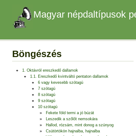
Magyar népdaltípusok p
Böngészés
1. Oktávról ereszkedő dallamok
1.1. Ereszkedő kvintváltó pentaton dallamok
6 vagy kevesebb szótagú
7 szótagú
8 szótagú
9 szótagú
10 szótagú
Fekete föld termi a jó búzát
Leszedik a szőlőt nemsokára
Hallod, rózsám, mint donog a szúnyog
Csütörtökön hajnalba, hajnalba