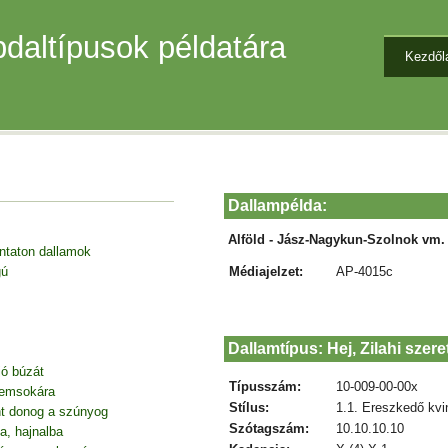
daltípusok példatára
Kezdől
Dallampélda:
Alföld - Jász-Nagykun-Szolnok vm. 
entaton dallamok
Médiajelzet:
AP-4015c
gú
Dallamtípus: Hej, Zilahi szere
jó búzát
Típusszám:
10-009-00-00x
nemsokára
Stílus:
1.1. Ereszkedő kvi
nt donog a szúnyog
Szótagszám:
10.10.10.10
a, hajnalba