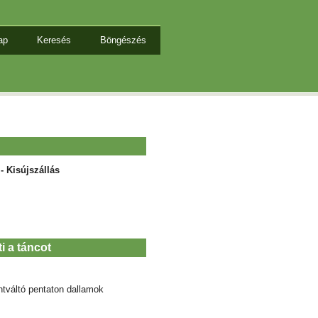
ap
Keresés
Böngészés
- Kisújszállás
ti a táncot
ntváltó pentaton dallamok