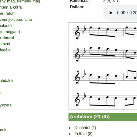
Kadencia:
X (4) X 1
mény mag, kemény mag
Dallam:
ntem a kútra
be íratom
vennyolcban, Lina
halastó
de megjárta
a táncot
ikázni
dugája
 műdalok
k
nyezete
Archívum (21 db)
Dunántúl (1)
amok
Felföld (8)