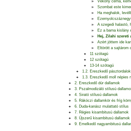
Vékony cérna, ke
Szombat este kime
Ha meghalok, levél
Ezernyolcszáznegy
A szegedi halastó, 
Ez a barna kislány 
Hej, Zilahi szereti 
Azért jöttem ide kar
Eltörött a sajtárom 
11 szótagú
12 szótagú
13-14 szótagú
1.2. Ereszkedő pásztordalok
1.3. Ereszkedő moll népies
2. Ereszkedő dúr dallamok
3. Pszalmodizáló stílusú dallamo
4. Sirató stílusú dallamok
5. Rákóczi dallamkör és fríg kör
6. Duda-kanász mulattató stílus
7. Régies kisambitusú dallamok
8. Újszerű kisambitusú dallamok
9. Emelkedő nagyambitusú dall