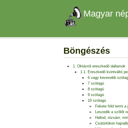
Magyar nép
Böngészés
1. Oktávról ereszkedő dallamok
1.1. Ereszkedő kvintváltó p
6 vagy kevesebb szóta
7 szótagú
8 szótagú
9 szótagú
10 szótagú
Fekete föld termi a 
Leszedik a szőlőt 
Hallod, rózsám, mi
Csütörtökön hajnalb