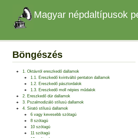
Magyar népdaltípusok p
Böngészés
1. Oktávról ereszkedő dallamok
1.1. Ereszkedő kvintváltó pentaton dallamok
1.2. Ereszkedő pásztordalok
1.3. Ereszkedő moll népies műdalok
2. Ereszkedő dúr dallamok
3. Pszalmodizáló stílusú dallamok
4. Sirató stílusú dallamok
6 vagy kevesebb szótagú
8 szótagú
10 szótagú
11 szótagú