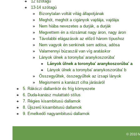
12 szótagú
13-14 szótagú
Bizonytalan voltát világ állapotjának
Meghót, meghót a cigányok vajdája, vajdája
Nem hiába nevezetes a durják, a durják
Megvettem én a rózsámat nagy áron, nagy áron
Távolabbi elágazások az előző három típushoz
Nem vagyok én senkinek sem adósa, adósa
Valamennyi búzaszál van víg aratáskor
Lányok ülnek a toronyba' aranykoszorúba'
Lányok ülnek a toronyba' aranykoszorúba' a
Lányok ülnek a toronyba' aranykoszorúba' b
Összegyűltek, összegyűltek az izsapi lányok
Megismerni a kanászt cifra járásáról
5. Rákóczi dallamkör és fríg környezete
6. Duda-kanász mulattató stílus
7. Régies kisambitusú dallamok
8. Újszerű kisambitusú dallamok
9. Emelkedő nagyambitusú dallamok
© 2010 M