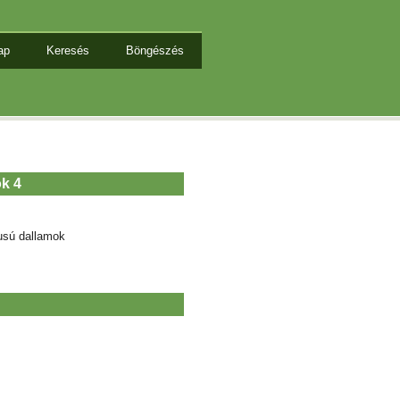
ap
Keresés
Böngészés
k 4
usú dallamok