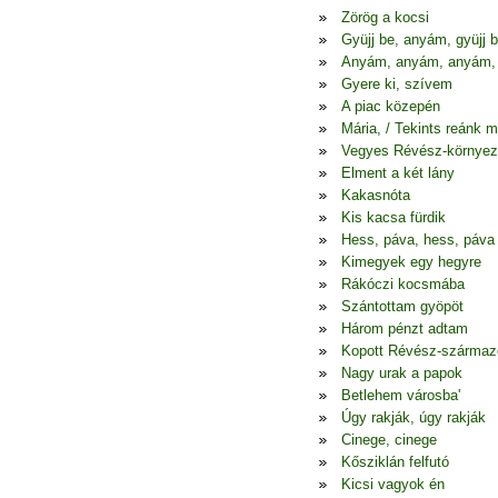
Zörög a kocsi
Gyüjj be, anyám, gyüjj 
Anyám, anyám, anyám,
Gyere ki, szívem
A piac közepén
Mária, / Tekints reánk 
Vegyes Révész-környez
Elment a két lány
Kakasnóta
Kis kacsa fürdik
Hess, páva, hess, páva
Kimegyek egy hegyre
Rákóczi kocsmába
Szántottam gyöpöt
Három pénzt adtam
Kopott Révész-szárma
Nagy urak a papok
Betlehem városba'
Úgy rakják, úgy rakják
Cinege, cinege
Kősziklán felfutó
Kicsi vagyok én