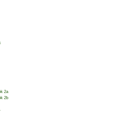
k
ok 2a
ok 2b
4