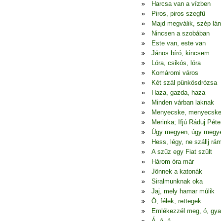
Harcsa van a vízben
Piros, piros szegfű
Majd megválik, szép lá
Nincsen a szobában
Este van, este van
János bíró, kincsem
Lóra, csikós, lóra
Komáromi város
Két szál pünkösdrózsa
Haza, gazda, haza
Minden várban laknak
Menyecske, menyecsk
Merinka; Ifjú Ráduj Péte
Úgy megyen, úgy megy
Hess, légy, ne szállj rá
A szűz egy Fiat szült
Három óra már
Jönnek a katonák
Siralmunknak oka
Jaj, mely hamar múlik
Ó, félek, rettegek
Emlékezzél meg, ó, gya
Á, á, á