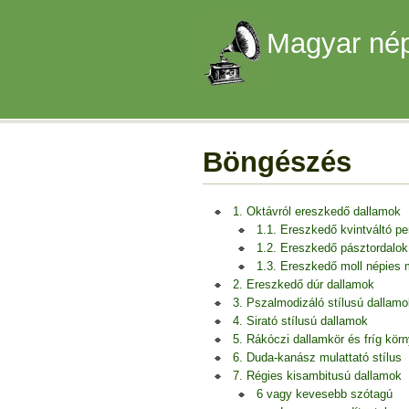
Magyar nép
Böngészés
1. Oktávról ereszkedő dallamok
1.1. Ereszkedő kvintváltó p
1.2. Ereszkedő pásztordalok
1.3. Ereszkedő moll népies
2. Ereszkedő dúr dallamok
3. Pszalmodizáló stílusú dallamo
4. Sirató stílusú dallamok
5. Rákóczi dallamkör és fríg kör
6. Duda-kanász mulattató stílus
7. Régies kisambitusú dallamok
6 vagy kevesebb szótagú