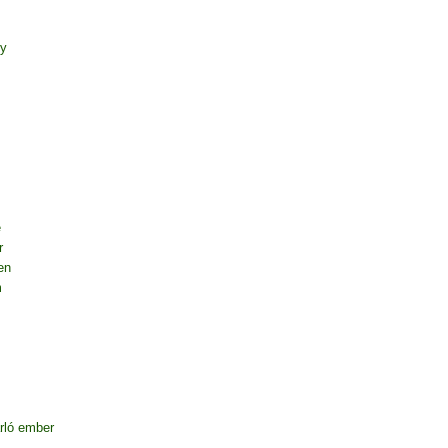
ny
e
r
en
m
rló ember