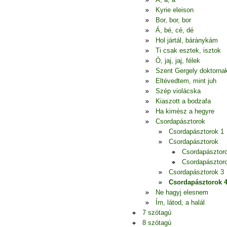
Kyrie eleison
Bor, bor, bor
Á, bé, cé, dé
Hol jártál, báránykám
Ti csak esztek, isztok
Ó, jaj, jaj, félek
Szent Gergely doktorna
Eltévedtem, mint juh
Szép violácska
Kiaszott a bodzafa
Ha kimész a hegyre
Csordapásztorok
Csordapásztorok 1
Csordapásztorok
Csordapásztor
Csordapásztor
Csordapásztorok 3
Csordapásztorok 
Ne hagyj elesnem
Ím, látod, a halál
7 szótagú
8 szótagú