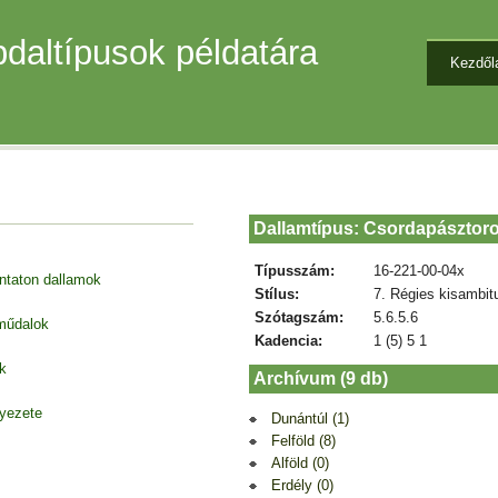
daltípusok példatára
Kezdől
Dallamtípus: Csordapásztoro
Típusszám:
16-221-00-04x
entaton dallamok
Stílus:
7. Régies kisambit
Szótagszám:
5.6.5.6
 műdalok
Kadencia:
1 (5) 5 1
k
Archívum (9 db)
nyezete
Dunántúl (1)
Felföld (8)
Alföld (0)
Erdély (0)