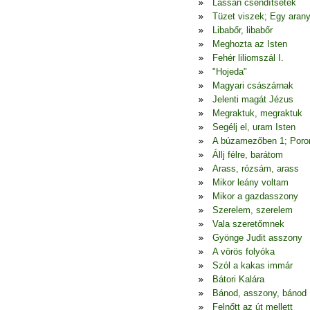
Lassan csendítsetek
Tüzet viszek; Egy arany
Libabőr, libabőr
Meghozta az Isten
Fehér liliomszál I.
"Hojeda"
Magyari császárnak
Jelenti magát Jézus
Megraktuk, megraktuk
Segélj el, uram Isten
A búzamezőben 1; Poron
Állj félre, barátom
Arass, rózsám, arass
Mikor leány voltam
Mikor a gazdasszony
Szerelem, szerelem
Vala szeretőmnek
Gyönge Judit asszony
A vörös folyóka
Szól a kakas immár
Bátori Kalára
Bánod, asszony, bánod
Felnőtt az út mellett