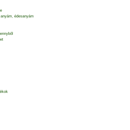
be
 anyám, édesanyám
mennyből
et
zékok