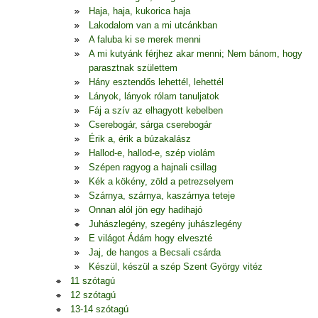
Haja, haja, kukorica haja
Lakodalom van a mi utcánkban
A faluba ki se merek menni
A mi kutyánk férjhez akar menni; Nem bánom, hogy
parasztnak születtem
Hány esztendős lehettél, lehettél
Lányok, lányok rólam tanuljatok
Fáj a szív az elhagyott kebelben
Cserebogár, sárga cserebogár
Érik a, érik a búzakalász
Hallod-e, hallod-e, szép violám
Szépen ragyog a hajnali csillag
Kék a kökény, zöld a petrezselyem
Szárnya, szárnya, kaszárnya teteje
Onnan alól jön egy hadihajó
Juhászlegény, szegény juhászlegény
E világot Ádám hogy elveszté
Jaj, de hangos a Becsali csárda
Készül, készül a szép Szent György vitéz
11 szótagú
12 szótagú
13-14 szótagú