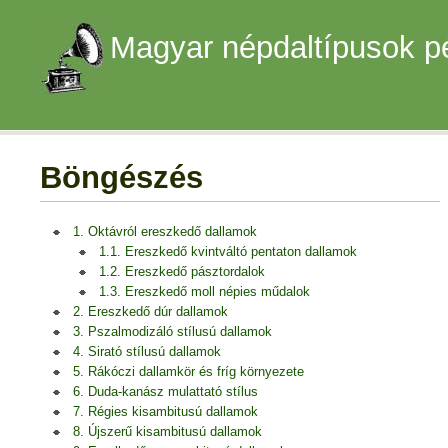
Magyar népdaltípusok p
Böngészés
1. Oktávról ereszkedő dallamok
1.1. Ereszkedő kvintváltó pentaton dallamok
1.2. Ereszkedő pásztordalok
1.3. Ereszkedő moll népies műdalok
2. Ereszkedő dúr dallamok
3. Pszalmodizáló stílusú dallamok
4. Sirató stílusú dallamok
5. Rákóczi dallamkör és fríg környezete
6. Duda-kanász mulattató stílus
7. Régies kisambitusú dallamok
8. Újszerű kisambitusú dallamok