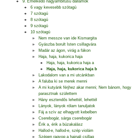
9. Emelkedő nagyambitusú dallamok
6 vagy kevesebb szótagú
7 szótagú
8 szótagú
9 szótagú
10 szótagú
Nem messze van ide Kismargita
Gyászba borult Isten csillagvára
Madár az ágon, virág a fákon
Haja, haja, kukorica haja
Haja, haja, kukorica haja a
Haja, haja, kukorica haja b
Lakodalom van a mi utcánkban
A faluba ki se merek menni
A mi kutyánk férjhez akar menni; Nem bánom, hogy
parasztnak születtem
Hány esztendős lehettél, lehettél
Lányok, lányok rólam tanuljatok
Fáj a szív az elhagyott kebelben
Cserebogár, sárga cserebogár
Érik a, érik a búzakalász
Hallod-e, hallod-e, szép violám
Szépen ragyog a hajnali csillag