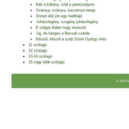
Kék a kökény, zöld a petrezselyem
Szárnya, szárnya, kaszárnya teteje
Onnan alól jön egy hadihajó
Juhászlegény, szegény juhászlegény
E világot Ádám hogy elveszté
Jaj, de hangos a Becsali csárda
Készül, készül a szép Szent György vitéz
11 szótagú
12 szótagú
13-14 szótagú
15 vagy több szótagú
© 2010 M