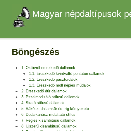
Magyar népdaltípusok p
Böngészés
1. Oktávról ereszkedő dallamok
1.1. Ereszkedő kvintváltó pentaton dallamok
1.2. Ereszkedő pásztordalok
1.3. Ereszkedő moll népies műdalok
2. Ereszkedő dúr dallamok
3. Pszalmodizáló stílusú dallamok
4. Sirató stílusú dallamok
5. Rákóczi dallamkör és fríg környezete
6. Duda-kanász mulattató stílus
7. Régies kisambitusú dallamok
8. Újszerű kisambitusú dallamok