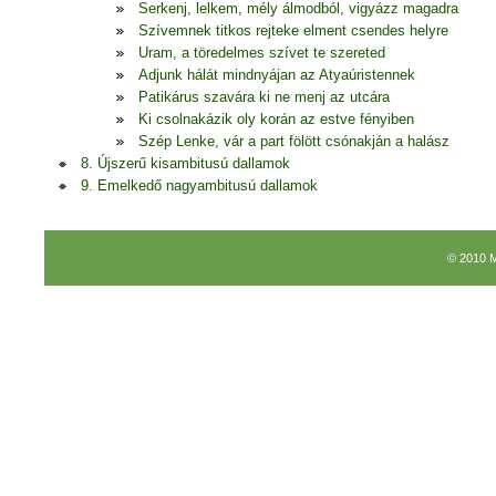
Serkenj, lelkem, mély álmodból, vigyázz magadra
Szívemnek titkos rejteke elment csendes helyre
Uram, a töredelmes szívet te szereted
Adjunk hálát mindnyájan az Atyaúristennek
Patikárus szavára ki ne menj az utcára
Ki csolnakázik oly korán az estve fényiben
Szép Lenke, vár a part fölött csónakján a halász
8. Újszerű kisambitusú dallamok
9. Emelkedő nagyambitusú dallamok
© 2010 M