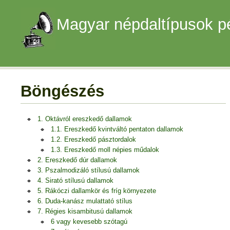
Magyar népdaltípusok p
Böngészés
1. Oktávról ereszkedő dallamok
1.1. Ereszkedő kvintváltó pentaton dallamok
1.2. Ereszkedő pásztordalok
1.3. Ereszkedő moll népies műdalok
2. Ereszkedő dúr dallamok
3. Pszalmodizáló stílusú dallamok
4. Sirató stílusú dallamok
5. Rákóczi dallamkör és fríg környezete
6. Duda-kanász mulattató stílus
7. Régies kisambitusú dallamok
6 vagy kevesebb szótagú