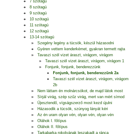
7 szótagú
8 szótagú
9 szótagú
10 szótagú
11 szótagú
12 szótagú
13-14 szótagú
Szegény legény a tücsök, készül házasodni
Gyéren vettem kenderkémet, gyakran termett rajta
Tavaszi szél vizet áraszt, virágom, virágom
Tavaszi szél vizet áraszt, virágom, virágom 1
Fonjunk, fonjunk, benderezzünk
Fonjunk, fonjunk, benderezzünk 2a
Tavaszi szél vizet áraszt, virágom, virágom
2b
Nem láttam én molnárcsókot, de majd látok most
Sírjál virág, szép szűz virág, mert van mért sírnod
Újesztendő, vígságszerző most kezd újulni
Házasodik a tücsök, szúnyog lányát kéri
Az én uram olyan vén, olyan vén, olyan vén
Oláhok I. főtípus
Oláhok II. főtípus
Tarkabarka rokolyának leszakadt a ránca