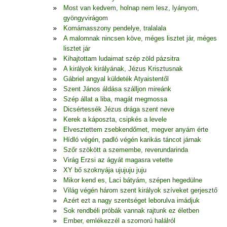
Most van kedvem, holnap nem lesz, lyányom,
gyöngyvirágom
Komámasszony pendelye, tralalala
A malomnak nincsen köve, méges lisztet jár, méges
lisztet jár
Kihajtottam ludaimat szép zöld pázsitra
A királyok királyának, Jézus Krisztusnak
Gábriel angyal küldeték Atyaistentől
Szent János áldása szálljon mireánk
Szép állat a liba, magát megmossa
Dicsértessék Jézus drága szent neve
Kerek a káposzta, csipkés a levele
Elvesztettem zsebkendőmet, megver anyám érte
Hídló végén, padló végén karikás táncot járnak
Szőr szökött a szemembe, reverundarinda
Virág Erzsi az ágyát magasra vetette
XY bő szoknyája ujujuju juju
Mikor kend es, Laci bátyám, szépen hegedülne
Világ végén három szent királyok szíveket gerjesztő
Azért ezt a nagy szentséget leborulva imádjuk
Sok rendbéli próbák vannak rajtunk ez életben
Ember, emlékezzél a szomorú halálról