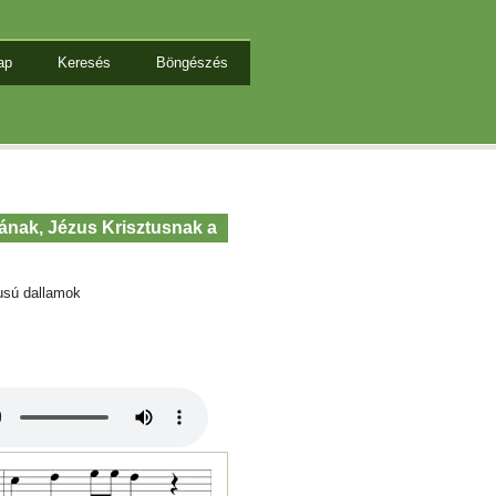
ap
Keresés
Böngészés
yának, Jézus Krisztusnak a
usú dallamok