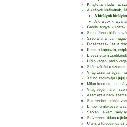
Kihajtottam ludaimat szé
A királyok királyának, 
A királyok királyá
A királyok királyán
Gábriel angyal küldeték 
Szent János áldása szál
Szép állat a liba, mag
Dicsértessék Jézus drá
Kerek a káposzta, csipk
Elvesztettem zsebkend
Hídló végén, padló végé
Szőr szökött a szememb
Virág Erzsi az ágyát ma
XY bő szoknyája ujujuju 
Mikor kend es, Laci bá
Világ végén három szent
Azért ezt a nagy szents
Sok rendbéli próbák van
Ember, emlékezzél a sz
Serkenj, lelkem, mély 
Szívemnek titkos rejtek
Uram, a töredelmes szív