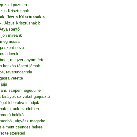
p zöld pázsitra
Jézus Krisztusnak
nak, Jézus Krisztusnak a
ak, Jézus Krisztusnak b
Atyaistentől
ljon mireánk
át megmossa
ga szent neve
és a levele
őmet, megver anyám érte
n karikás táncot járnak
e, reverundarinda
gasra vetette
juju
tyám, szépen hegedülne
 királyok szíveket gerjesztő
éget leborulva imádjuk
nak rajtunk ez életben
omorú halálról
álmodból, vigyázz magadra
e elment csendes helyre
et te szereted