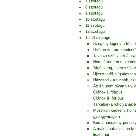
7 szótagú
8 szótagú
9 szótagú
10 szótagú
11 szótagú
12 szótagú
13-14 szótagú
Szegény legény a tücsö
Gyéren vettem kenderkém
Tavaszi szél vizet áras
Nem láttam én molnárcs
Sírjál virág, szép szűz 
Újesztendő, vígságszerz
Házasodik a tücsök, szú
Az én uram olyan vén, o
Oláhok I. főtípus
Oláhok II. főtípus
Tarkabarka rokolyának l
Most van kedvem, holna
gyöngyvirágom
Komámasszony pendelye,
A malomnak nincsen köv
lisztet jár