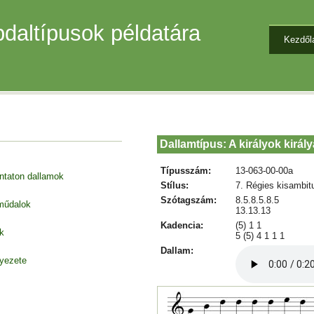
daltípusok példatára
Kezdől
Dallamtípus: A királyok királ
Típusszám:
13-063-00-00a
entaton dallamok
Stílus:
7. Régies kisambit
Szótagszám:
8.5.8.5.8.5
 műdalok
13.13.13
Kadencia:
(5) 1 1
k
5 (5) 4 1 1 1
Dallam:
nyezete