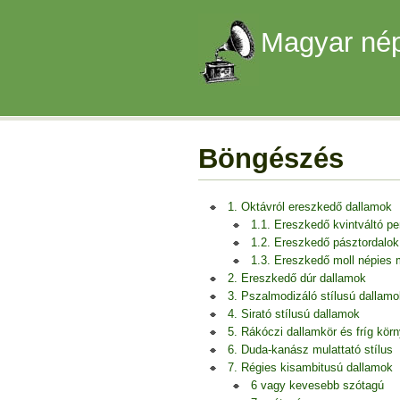
Magyar nép
Böngészés
1. Oktávról ereszkedő dallamok
1.1. Ereszkedő kvintváltó p
1.2. Ereszkedő pásztordalok
1.3. Ereszkedő moll népies
2. Ereszkedő dúr dallamok
3. Pszalmodizáló stílusú dallamo
4. Sirató stílusú dallamok
5. Rákóczi dallamkör és fríg kör
6. Duda-kanász mulattató stílus
7. Régies kisambitusú dallamok
6 vagy kevesebb szótagú