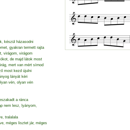
k, készül házasodni
et, gyakran termett rajta
zt, virágom, virágom
ókot, de majd látok most
virág, mert van mért sírnod
ő most kezd újulni
nyog lányát kéri
lyan vén, olyan vén
eszakadt a ránca
p nem lesz, lyányom,
 tralalala
e, méges lisztet jár, méges