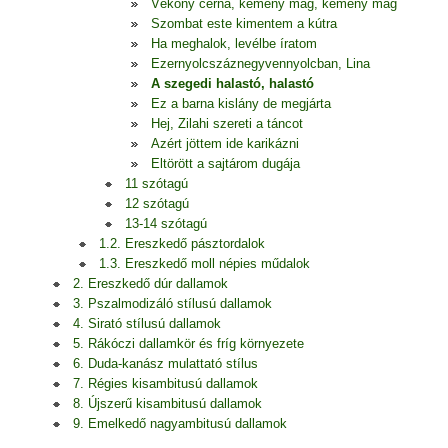
Vékony cérna, kemény mag, kemény mag
Szombat este kimentem a kútra
Ha meghalok, levélbe íratom
Ezernyolcszáznegyvennyolcban, Lina
A szegedi halastó, halastó
Ez a barna kislány de megjárta
Hej, Zilahi szereti a táncot
Azért jöttem ide karikázni
Eltörött a sajtárom dugája
11 szótagú
12 szótagú
13-14 szótagú
1.2. Ereszkedő pásztordalok
1.3. Ereszkedő moll népies műdalok
2. Ereszkedő dúr dallamok
3. Pszalmodizáló stílusú dallamok
4. Sirató stílusú dallamok
5. Rákóczi dallamkör és fríg környezete
6. Duda-kanász mulattató stílus
7. Régies kisambitusú dallamok
8. Újszerű kisambitusú dallamok
9. Emelkedő nagyambitusú dallamok