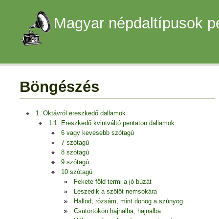
Magyar népdaltípusok p
Böngészés
1. Oktávról ereszkedő dallamok
1.1. Ereszkedő kvintváltó pentaton dallamok
6 vagy kevesebb szótagú
7 szótagú
8 szótagú
9 szótagú
10 szótagú
Fekete föld termi a jó búzát
Leszedik a szőlőt nemsokára
Hallod, rózsám, mint donog a szúnyog
Csütörtökön hajnalba, hajnalba