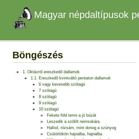
Magyar népdaltípusok p
Böngészés
1. Oktávról ereszkedő dallamok
1.1. Ereszkedő kvintváltó pentaton dallamok
6 vagy kevesebb szótagú
7 szótagú
8 szótagú
9 szótagú
10 szótagú
Fekete föld termi a jó búzát
Leszedik a szőlőt nemsokára
Hallod, rózsám, mint donog a szúnyog
Csütörtökön hajnalba, hajnalba