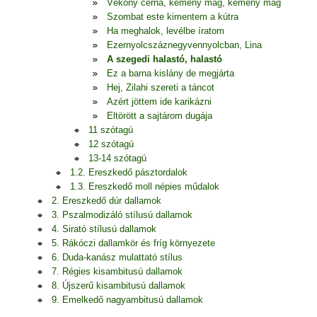
Vékony cérna, kemény mag, kemény mag
Szombat este kimentem a kútra
Ha meghalok, levélbe íratom
Ezernyolcszáznegyvennyolcban, Lina
A szegedi halastó, halastó
Ez a barna kislány de megjárta
Hej, Zilahi szereti a táncot
Azért jöttem ide karikázni
Eltörött a sajtárom dugája
11 szótagú
12 szótagú
13-14 szótagú
1.2. Ereszkedő pásztordalok
1.3. Ereszkedő moll népies műdalok
2. Ereszkedő dúr dallamok
3. Pszalmodizáló stílusú dallamok
4. Sirató stílusú dallamok
5. Rákóczi dallamkör és fríg környezete
6. Duda-kanász mulattató stílus
7. Régies kisambitusú dallamok
8. Újszerű kisambitusú dallamok
9. Emelkedő nagyambitusú dallamok