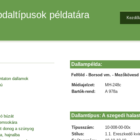
daltípusok példatára
Kezdől
Dallampélda:
Felföld - Borsod vm. - Mezőkövesd
entaton dallamok
Médiajelzet:
MH-248c
gú
Bartók-rend:
A 978a
Dallamtípus: A szegedi halas
jó búzát
nemsokára
Típusszám:
10-008-00-00x
nt donog a szúnyog
Stílus:
1.1. Ereszkedő kvi
a, hajnalba