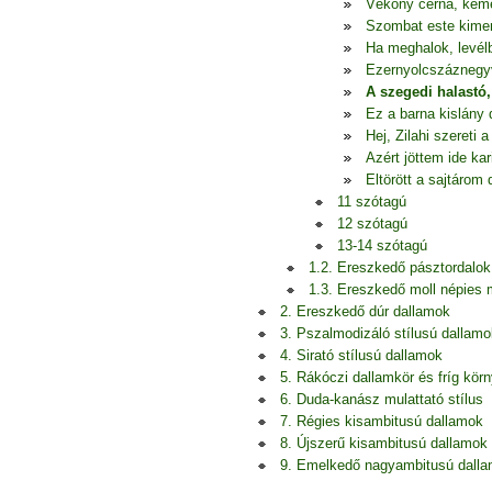
Vékony cérna, ke
Szombat este kime
Ha meghalok, levél
Ezernyolcszáznegy
A szegedi halastó,
Ez a barna kislány 
Hej, Zilahi szereti a
Azért jöttem ide kar
Eltörött a sajtárom 
11 szótagú
12 szótagú
13-14 szótagú
1.2. Ereszkedő pásztordalok
1.3. Ereszkedő moll népies
2. Ereszkedő dúr dallamok
3. Pszalmodizáló stílusú dallamo
4. Sirató stílusú dallamok
5. Rákóczi dallamkör és fríg kör
6. Duda-kanász mulattató stílus
7. Régies kisambitusú dallamok
8. Újszerű kisambitusú dallamok
9. Emelkedő nagyambitusú dall