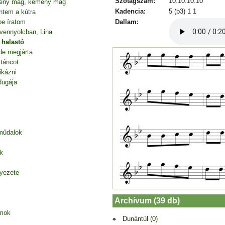
Szótagszám:
10.10.10.10
mény mag, kemény mag
Kadencia:
5 (b3) 1 1
ntem a kútra
Dallam:
be íratom
vennyolcban, Lina
 halastó
de megjárta
 táncot
ikázni
dugája
 műdalok
k
nyezete
Archívum (39 db)
amok
Dunántúl (0)