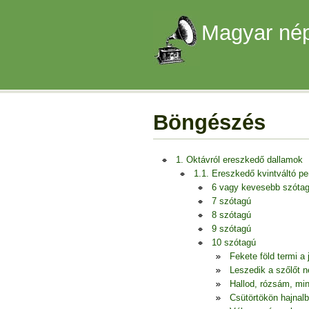
Magyar nép
Böngészés
1. Oktávról ereszkedő dallamok
1.1. Ereszkedő kvintváltó p
6 vagy kevesebb szóta
7 szótagú
8 szótagú
9 szótagú
10 szótagú
Fekete föld termi a 
Leszedik a szőlőt 
Hallod, rózsám, mi
Csütörtökön hajnalb