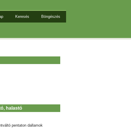
ap
Keresés
Böngészés
tó, halastó
ntváltó pentaton dallamok